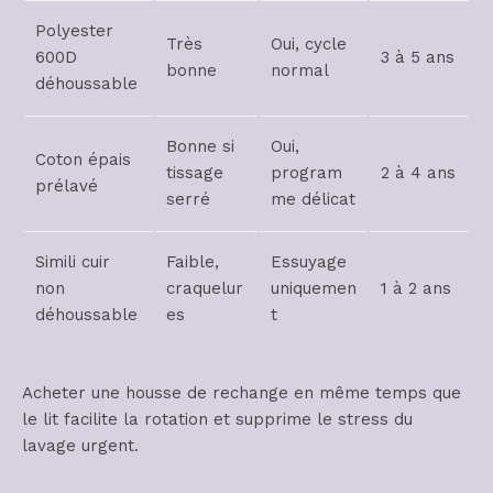
Polyester
Très
Oui, cycle
600D
3 à 5 ans
bonne
normal
déhoussable
Bonne si
Oui,
Coton épais
tissage
program
2 à 4 ans
prélavé
serré
me délicat
Simili cuir
Faible,
Essuyage
non
craquelur
uniquemen
1 à 2 ans
déhoussable
es
t
Acheter une housse de rechange en même temps que
le lit facilite la rotation et supprime le stress du
lavage urgent.