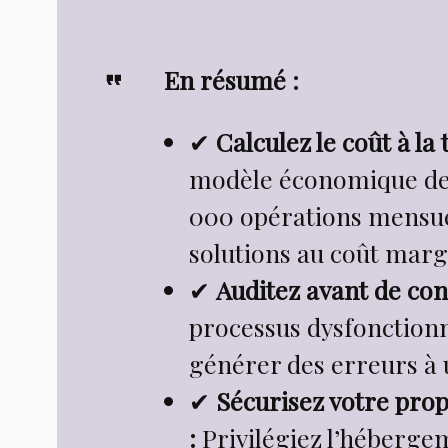
En résumé :
✔
Calculez le coût à la 
modèle économique de 
000 opérations mensuel
solutions au coût marg
✔
Auditez avant de con
processus dysfonction
générer des erreurs à u
✔
Sécurisez votre propr
:
Privilégiez l’héberge