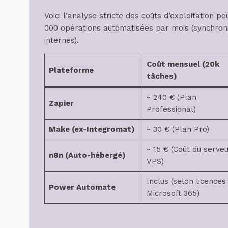
Voici l’analyse stricte des coûts d’exploitation 
000 opérations automatisées par mois (synchronis
internes).
Coût mensuel (20k
Plateforme
tâches)
~ 240 € (Plan
Zapier
Professional)
Make (ex-Integromat)
~ 30 € (Plan Pro)
~ 15 € (Coût du serve
n8n (Auto-hébergé)
VPS)
Inclus (selon licences
Power Automate
Microsoft 365)