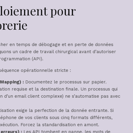
ploiement pour
orerie
 cher en temps de débogage et en perte de données
uons un cadre de travail chirurgical avant d’autoriser
programmation (API).
 séquence opérationnelle stricte :
 Mapping) :
Documentez le processus sur papier.
tion requise et la destination finale. Un processus qui
on d’un email client complexe) ne s’automatise pas avec
sation exige la perfection de la donnée entrante. Si
éphone de vos clients sous cinq formats différents,
xécution. Forcez la standardisation en amont.
erreurs) :
Les API tombent en panne, les mots de