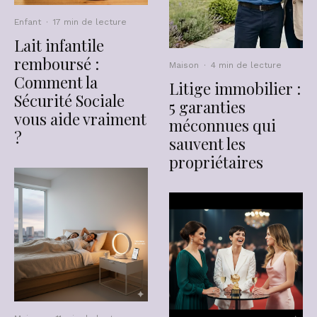
Enfant
·
17 min de lecture
Lait infantile
remboursé :
Maison
·
4 min de lecture
Comment la
Litige immobilier :
Sécurité Sociale
5 garanties
vous aide vraiment
méconnues qui
?
sauvent les
propriétaires