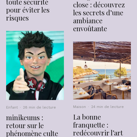
toute sécurité
close : découvrez
pour éviter les
les secrets d’une
risques
ambiance
envoûtante
Maison
·
24 min de lecture
Enfant
·
28 min de lecture
La bonne
minikeums :
franquette :
retour sur le
redécouvrir l’art
phénomène culte