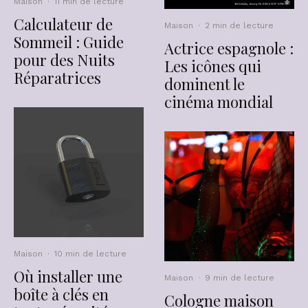
Maison
·
11 min de lecture
Calculateur de
Maison
·
2 min de lecture
Sommeil : Guide
Actrice espagnole :
pour des Nuits
Les icônes qui
Réparatrices
dominent le
cinéma mondial
Maison
·
10 min de lecture
Où installer une
Maison
·
9 min de lecture
boîte à clés en
Cologne maison