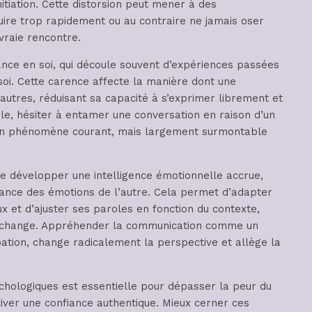
initiation. Cette distorsion peut mener à des
re trop rapidement ou au contraire ne jamais oser
vraie rencontre.
ance en soi, qui découle souvent d’expériences passées
soi. Cette carence affecte la manière dont une
utres, réduisant sa capacité à s’exprimer librement et
le, hésiter à entamer une conversation en raison d’un
un phénomène courant, mais largement surmontable
l de développer une intelligence émotionnelle accrue,
ance des émotions de l’autre. Cela permet d’adapter
 et d’ajuster ses paroles en fonction du contexte,
l’échange. Appréhender la communication comme un
bation, change radicalement la perspective et allège la
ologiques est essentielle pour dépasser la peur du
ltiver une confiance authentique. Mieux cerner ces