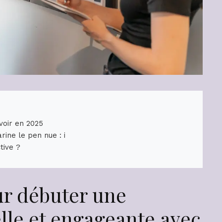
voir en 2025
ine le pen nue : i
tive ?
ur débuter une
lle et engageante avec