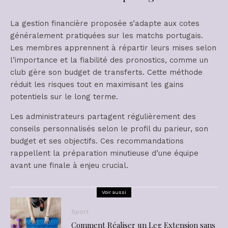
La gestion financière proposée s’adapte aux cotes
généralement pratiquées sur les matchs portugais.
Les membres apprennent à répartir leurs mises selon
l’importance et la fiabilité des pronostics, comme un
club gère son budget de transferts. Cette méthode
réduit les risques tout en maximisant les gains
potentiels sur le long terme.
Les administrateurs partagent régulièrement des
conseils personnalisés selon le profil du parieur, son
budget et ses objectifs. Ces recommandations
rappellent la préparation minutieuse d’une équipe
avant une finale à enjeu crucial.
Voir aussi
Sport
Comment Réaliser un Leg Extension sans