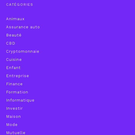
CATÉGORIES
Animaux
Assurance auto
Beauté
CBD
Cryptomonnaie
Cuisine
Enfant
Entreprise
Finance
Formation
Informatique
Investir
Maison
Mode
Mutuelle