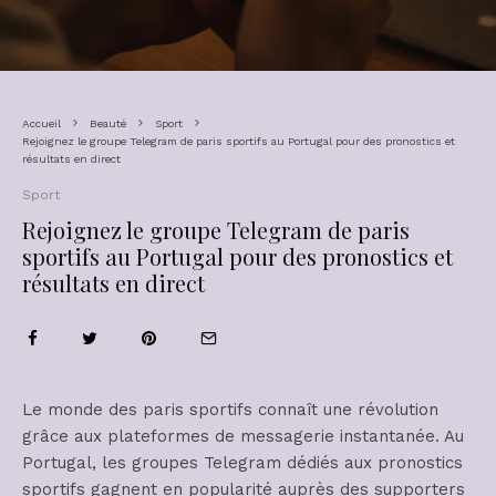
Accueil
Beauté
Sport
Rejoignez le groupe Telegram de paris sportifs au Portugal pour des pronostics et
résultats en direct
Sport
Rejoignez le groupe Telegram de paris
sportifs au Portugal pour des pronostics et
résultats en direct
Le monde des paris sportifs connaît une révolution
grâce aux plateformes de messagerie instantanée. Au
Portugal, les groupes Telegram dédiés aux pronostics
sportifs gagnent en popularité auprès des supporters