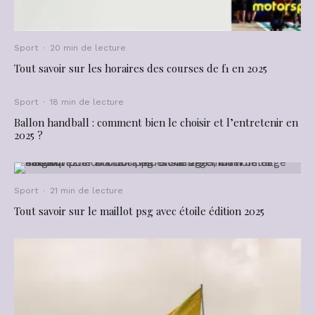
Sport
·
20 min de lecture
Tout savoir sur les horaires des courses de f1 en 2025
Sport
·
18 min de lecture
Ballon handball : comment bien le choisir et l’entretenir en
2025 ?
Sport
·
21 min de lecture
Tout savoir sur le maillot psg avec étoile édition 2025