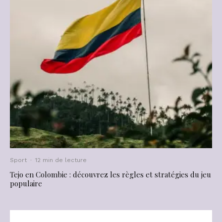
Sport
·
12 min de lecture
Tejo en Colombie : découvrez les règles et stratégies du jeu
populaire