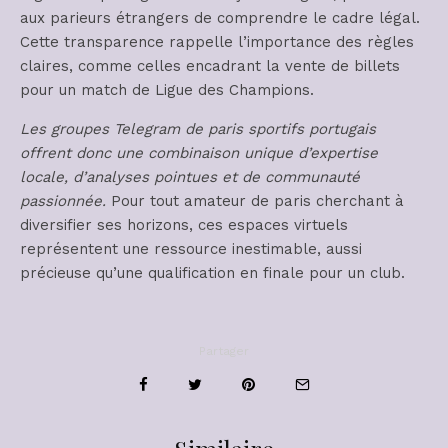
aux parieurs étrangers de comprendre le cadre légal.
Cette transparence rappelle l’importance des règles
claires, comme celles encadrant la vente de billets
pour un match de Ligue des Champions.
Les groupes Telegram de paris sportifs portugais
offrent donc une combinaison unique d’expertise
locale, d’analyses pointues et de communauté
passionnée.
Pour tout amateur de paris cherchant à
diversifier ses horizons, ces espaces virtuels
représentent une ressource inestimable, aussi
précieuse qu’une qualification en finale pour un club.
Partager