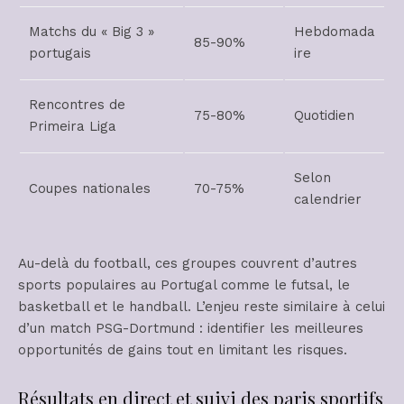
Matchs du « Big 3 »
Hebdomada
85-90%
portugais
ire
Rencontres de
75-80%
Quotidien
Primeira Liga
Selon
Coupes nationales
70-75%
calendrier
Au-delà du football, ces groupes couvrent d’autres
sports populaires au Portugal comme le futsal, le
basketball et le handball. L’enjeu reste similaire à celui
d’un match PSG-Dortmund : identifier les meilleures
opportunités de gains tout en limitant les risques.
Résultats en direct et suivi des paris sportifs