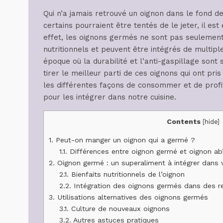
Qui n’a jamais retrouvé un oignon dans le fond d
certains pourraient être tentés de le jeter, il est
effet, les oignons germés ne sont pas seulement
nutritionnels et peuvent être intégrés de multipl
époque où la durabilité et l’anti-gaspillage sont 
tirer le meilleur parti de ces oignons qui ont pr
les différentes façons de consommer et de profi
pour les intégrer dans notre cuisine.
Contents
[
hide
]
1.
Peut-on manger un oignon qui a germé ?
1.1.
Différences entre oignon germé et oignon a
2.
Oignon germé : un superaliment à intégrer dans 
2.1.
Bienfaits nutritionnels de l’oignon
2.2.
Intégration des oignons germés dans des r
3.
Utilisations alternatives des oignons germés
3.1.
Culture de nouveaux oignons
3.2.
Autres astuces pratiques