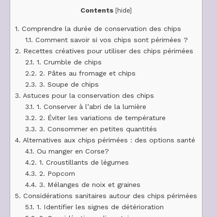
Contents
[
hide
]
1.
Comprendre la durée de conservation des chips
1.1.
Comment savoir si vos chips sont périmées ?
2.
Recettes créatives pour utiliser des chips périmées
2.1.
1. Crumble de chips
2.2.
2. Pâtes au fromage et chips
2.3.
3. Soupe de chips
3.
Astuces pour la conservation des chips
3.1.
1. Conserver à l’abri de la lumière
3.2.
2. Éviter les variations de température
3.3.
3. Consommer en petites quantités
4.
Alternatives aux chips périmées : des options santé
4.1.
Ou manger en Corse?
4.2.
1. Croustillants de légumes
4.3.
2. Popcorn
4.4.
3. Mélanges de noix et graines
5.
Considérations sanitaires autour des chips périmées
5.1.
1. Identifier les signes de détérioration