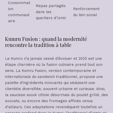
Consommat
Repas partagés
ion
Renforcement
dans les
communaut
du lien social
quartiers d’Izmir
aire
Kumru Fusion : quand la modernité
rencontre la tradition à table
Le Kumru n’a jamais cessé d’évoluer et 2025 est une
étape charnière où la fusion culinaire prend tout son
sens. La Kumru Fusion, version contemporaine et
internationale du sandwich traditionnel, propose une
palette d’ingrédients innovants qui séduisent une
clientèle diversifiée, souvent urbaine et curieuse. Ainsi,
la saucisse sucuk côtoie désormais du poulet grillé, des
avocats, ou encore des fromages affinés venus
d’ailleurs. Ces adaptations revendiquent toutefois un
ancrage profond dans le Kumru Traditionnel d’Izmir et