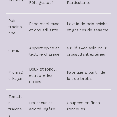
Rôle gustatif
Particularité
t
Pain
Base moelleuse
Levain de pois chiche
traditio
et croustillante
et graines de sésame
nnel
Apport épicé et
Grillé avec soin pour
Sucuk
texture charnue
croustillant extérieur
Doux et fondu,
Fromag
Fabriqué à partir de
équilibre les
e kaşar
lait de brebis
épices
Tomate
s
Fraîcheur et
Coupées en fines
fraîche
acidité légère
rondelles
s