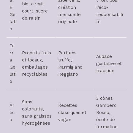
SI
aloe vera,
t fort pour
bio, circuit
E
création
l’éco-
court, sucre
Ge
mensuelle
responsabili
de raisin
lat
originale
té
o
Te
rr
Produits frais
Parfums
Audace
a
et locaux,
truffe,
gustative et
Ge
emballages
Parmigiano
tradition
lat
recyclables
Reggiano
o
3 cônes
Sans
Ar
Recettes
Gambero
colorants,
tic
classiques et
Rosso,
sans graisses
o
vegan
école de
hydrogénées
formation