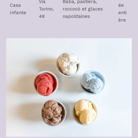
Via
Baba, pastiera,
Casa
ée
Torino,
roccocò et glaces
Infante
enti
48
napolitaines
ère