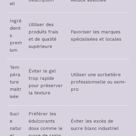
Description
Astuce associée
eil
Ingré
Utiliser des
dient
produits frais
Favoriser les marques
s
et de qualité
spécialisées et locales
prem
supérieure
ium
Tem
Éviter le gel
péra
Utiliser une sorbetière
trop rapide
ture
professionnelle ou semi-
pour préserver
maitr
pro
la texture
isée
Sucr
Préférer les
e
édulcorants
Éviter les excès de
natur
doux comme le
sucre blanc industriel
el
sucre de raisin