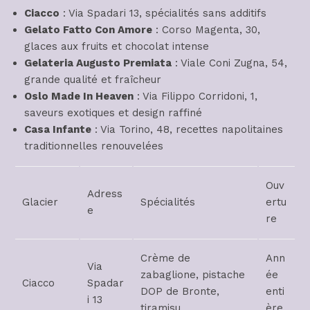
Ciacco
: Via Spadari 13, spécialités sans additifs
Gelato Fatto Con Amore
: Corso Magenta, 30,
glaces aux fruits et chocolat intense
Gelateria Augusto Premiata
: Viale Coni Zugna, 54,
grande qualité et fraîcheur
Oslo Made In Heaven
: Via Filippo Corridoni, 1,
saveurs exotiques et design raffiné
Casa Infante
: Via Torino, 48, recettes napolitaines
traditionnelles renouvelées
Ouv
Adress
Glacier
Spécialités
ertu
e
re
Crème de
Ann
Via
zabaglione, pistache
ée
Ciacco
Spadar
DOP de Bronte,
enti
i 13
tiramisu
ère