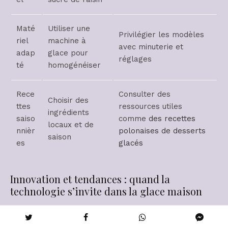
Maté
Utiliser une
Privilégier les modèles
riel
machine à
avec minuterie et
adap
glace pour
réglages
té
homogénéiser
Rece
Consulter des
Choisir des
ttes
ressources utiles
ingrédients
saiso
comme
des recettes
locaux et de
nnièr
polonaises de desserts
saison
es
glacés
Innovation et tendances : quand la
technologie s’invite dans la glace maison
Les innovations comme Magic Mix bouleversent le