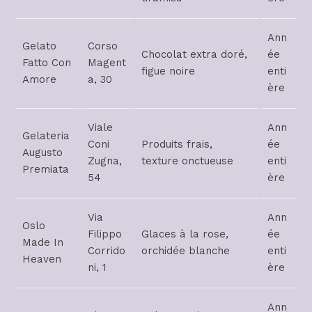
Ann
Gelato
Corso
Chocolat extra doré,
ée
Fatto Con
Magent
figue noire
enti
Amore
a, 30
ère
Viale
Ann
Gelateria
Coni
Produits frais,
ée
Augusto
Zugna,
texture onctueuse
enti
Premiata
54
ère
Via
Ann
Oslo
Filippo
Glaces à la rose,
ée
Made In
Corrido
orchidée blanche
enti
Heaven
ni, 1
ère
Ann