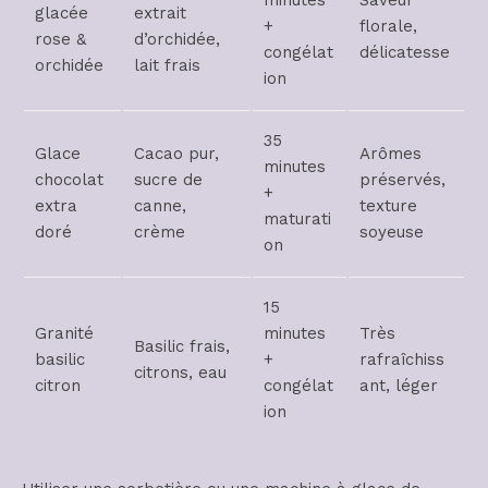
glacée
extrait
+
florale,
rose &
d’orchidée,
congélat
délicatesse
orchidée
lait frais
ion
35
Glace
Cacao pur,
Arômes
minutes
chocolat
sucre de
préservés,
+
extra
canne,
texture
maturati
doré
crème
soyeuse
on
15
Granité
minutes
Très
Basilic frais,
basilic
+
rafraîchiss
citrons, eau
citron
congélat
ant, léger
ion