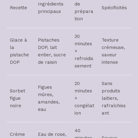
Ingrédients
de
Recette
Spécificités
principaux
prépara
tion
30
Glace à
Pistaches
Texture
minutes
la
DOP, lait
crémeuse,
+
pistache
entier, sucre
saveur
refroidis
DOP
de raisin
intense
sement
20
Sans
Figues
Sorbet
minutes
produits
mûres,
figue
+
laitiers,
amandes,
noire
congélat
rafraîchiss
eau
ion
ant
40
Crème
Eau de rose,
minutes
Saveur