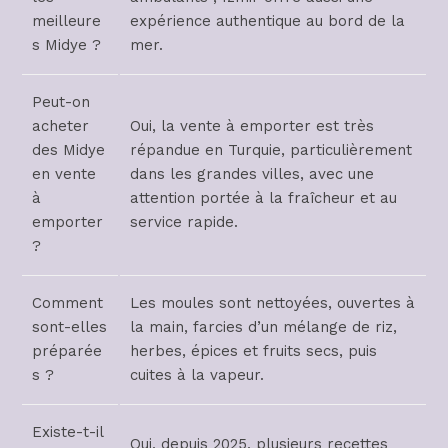
meilleure
expérience authentique au bord de la
s Midye ?
mer.
Peut-on
acheter
Oui, la vente à emporter est très
des Midye
répandue en Turquie, particulièrement
en vente
dans les grandes villes, avec une
à
attention portée à la fraîcheur et au
emporter
service rapide.
?
Comment
Les moules sont nettoyées, ouvertes à
sont-elles
la main, farcies d’un mélange de riz,
préparée
herbes, épices et fruits secs, puis
s ?
cuites à la vapeur.
Existe-t-il
Oui, depuis 2025, plusieurs recettes