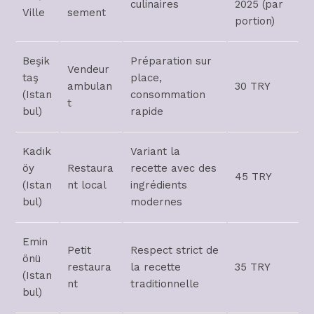
culinaires
2025 (par
Ville
sement
portion)
Beşik
Préparation sur
Vendeur
taş
place,
ambulan
30 TRY
(Istan
consommation
t
bul)
rapide
Kadık
Variant la
öy
Restaura
recette avec des
45 TRY
(Istan
nt local
ingrédients
bul)
modernes
Emin
Petit
Respect strict de
önü
restaura
la recette
35 TRY
(Istan
nt
traditionnelle
bul)