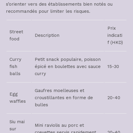
s’orienter vers des établissements bien notés ou
recommandés pour limiter les risques.
Prix
Street
Description
indicati
food
f (HKD)
Curry
Petit snack populaire, poisson
fish
épicé en boulettes avec sauce
15-30
balls
curry
Gaufres moelleuses et
Egg
croustillantes en forme de
20-40
waffles
bulles
Siu mai
Mini raviolis au porc et
sur
crevettes servis rapidement
20-40