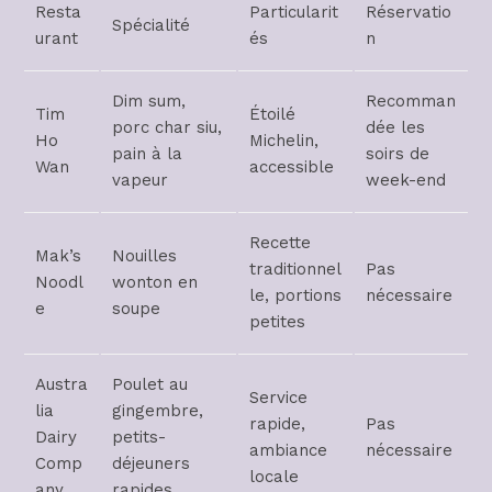
Resta
Particularit
Réservatio
Spécialité
urant
és
n
Dim sum,
Recomman
Tim
Étoilé
porc char siu,
dée les
Ho
Michelin,
pain à la
soirs de
Wan
accessible
vapeur
week-end
Recette
Mak’s
Nouilles
traditionnel
Pas
Noodl
wonton en
le, portions
nécessaire
e
soupe
petites
Austra
Poulet au
Service
lia
gingembre,
rapide,
Pas
Dairy
petits-
ambiance
nécessaire
Comp
déjeuners
locale
any
rapides