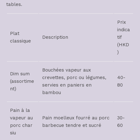
tables.
Prix
indica
Plat
Description
tif
classique
(HKD
)
Bouchées vapeur aux
Dim sum
crevettes, porc ou légumes,
40-
(assortime
servies en paniers en
80
nt)
bambou
Pain à la
vapeur au
Pain moelleux fourré au porc
30-
porc char
barbecue tendre et sucré
60
siu