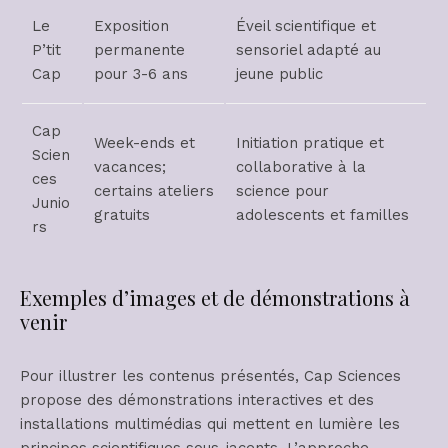
Le
Exposition
Éveil scientifique et
P’tit
permanente
sensoriel adapté au
Cap
pour 3-6 ans
jeune public
Cap
Week-ends et
Initiation pratique et
Scien
vacances;
collaborative à la
ces
certains ateliers
science pour
Junio
gratuits
adolescents et familles
rs
Exemples d’images et de démonstrations à
venir
Pour illustrer les contenus présentés, Cap Sciences
propose des démonstrations interactives et des
installations multimédias qui mettent en lumière les
principes scientifiques sous-jacents. L’approche