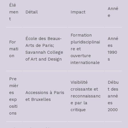
Élé
Anné
men
Détail
Impact
e
t
Formation
École des Beaux-
Anné
For
pluridisciplinai
Arts de Paris;
es
mati
re et
Savannah College
1990
on
ouverture
of Art and Design
s
internationale
Pre
Visibilité
Débu
mièr
croissante et
t des
es
Accessions à Paris
reconnaissanc
anné
exp
et Bruxelles
e par la
es
ositi
critique
2000
ons