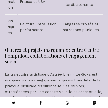
mat
France et USA
interdisciplinarité
ion
Pra
Peinture, installation,
Langages croisés et
tiqu
performance
narrations plurielles
es
Œuvres et projets marquants : entre Centre
Pompidou, collaborations et engagement
social
La trajectoire artistique d’Astrée Lhermitte-Soka est
marquée par des engagements qui vont au-delà de la
pratique picturale traditionnelle. Ses œuvres,
caractérisées par une densité visuelle et conceptuelle,
questionnent les notions d’identité, de transmission et
de résilience. Sa pratique s’inscrit dans le cadre d’une