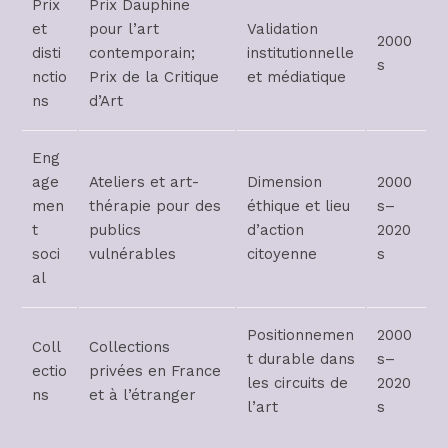
Prix
Prix Dauphine
et
pour l’art
Validation
2000
disti
contemporain;
institutionnelle
s
nctio
Prix de la Critique
et médiatique
ns
d’Art
Eng
age
Ateliers et art-
Dimension
2000
men
thérapie pour des
éthique et lieu
s–
t
publics
d’action
2020
soci
vulnérables
citoyenne
s
al
Positionnemen
2000
Coll
Collections
t durable dans
s–
ectio
privées en France
les circuits de
2020
ns
et à l’étranger
l’art
s