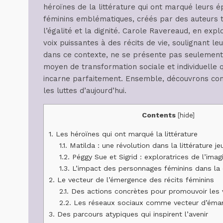
héroïnes de la littérature qui ont marqué leurs 
féminins emblématiques, créés par des auteurs ta
l’égalité et la dignité. Carole Ravereaud, en explo
voix puissantes à des récits de vie, soulignant leu
dans ce contexte, ne se présente pas seulement
moyen de transformation sociale et individuelle
incarne parfaitement. Ensemble, découvrons com
les luttes d’aujourd’hui.
Contents
[
hide
]
1.
Les héroïnes qui ont marqué la littérature
1.1.
Matilda : une révolution dans la littérature j
1.2.
Péggy Sue et Sigrid : exploratrices de l’imag
1.3.
L’impact des personnages féminins dans la c
2.
Le vecteur de l’émergence des récits féminins
2.1.
Des actions concrètes pour promouvoir les 
2.2.
Les réseaux sociaux comme vecteur d’éman
3.
Des parcours atypiques qui inspirent l’avenir