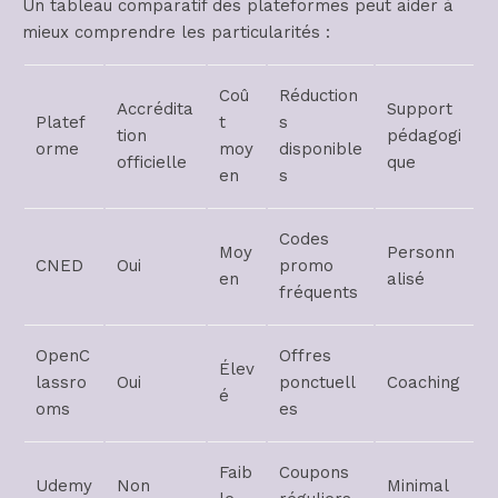
Un tableau comparatif des plateformes peut aider à
mieux comprendre les particularités :
Coû
Réduction
Accrédita
Support
Platef
t
s
tion
pédagogi
orme
moy
disponible
officielle
que
en
s
Codes
Moy
Personn
CNED
Oui
promo
en
alisé
fréquents
OpenC
Offres
Élev
lassro
Oui
ponctuell
Coaching
é
oms
es
Faib
Coupons
Udemy
Non
Minimal