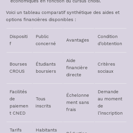
économiques en fonction du cursus choisi.
Voici un tableau comparatif synthétique des aides et
options financières disponibles :
Dispositi
Public
Condition
Avantages
f
concerné
d’obtention
Aide
Bourses
Étudiants
Critères
financière
CROUS
boursiers
sociaux
directe
Facilités
Demande
Échelonne
de
Tous
au moment
ment sans
paiemen
inscrits
de
frais
t CNED
l’inscription
Tarifs
Habitants