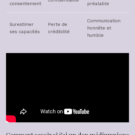
confidentialité
consentement
préalable
Communication
Surestimer
Perte de
honnête et
ses capacités
crédibilité
humble
Comment savoir si j’ai un don médiumnique