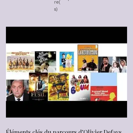
re(
s)
Éléments clés du parcours d’Olivier Defays