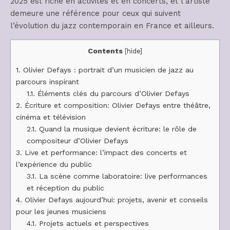
2025 est riche en activités et en concerts, et l’artiste
demeure une référence pour ceux qui suivent
l’évolution du jazz contemporain en France et ailleurs.
Contents
[
hide
]
1.
Olivier Defays : portrait d’un musicien de jazz au
parcours inspirant
1.1.
Éléments clés du parcours d’Olivier Defays
2.
Écriture et composition: Olivier Defays entre théâtre,
cinéma et télévision
2.1.
Quand la musique devient écriture: le rôle de
compositeur d’Olivier Defays
3.
Live et performance: l’impact des concerts et
l’expérience du public
3.1.
La scène comme laboratoire: live performances
et réception du public
4.
Olivier Defays aujourd’hui: projets, avenir et conseils
pour les jeunes musiciens
4.1.
Projets actuels et perspectives