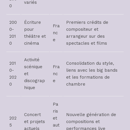
variés
0
200
Écriture
Premiers crédits de
Fra
0-
pour
compositeur et
nc
201
théâtre et
arrangeur sur des
e
0
cinéma
spectacles et films
Activité
201
Consolidation du style,
scénique
Fra
0-
liens avec les big bands
et
nc
202
et les formations de
discograp
e
0
chambre
hique
Pa
ris
Concert
Nouvelle génération de
202
et
et projets
compositions et
5
aut
actuels
performances live