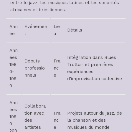
entre le jazz, les musiques latines et les sonorités
africaines et brésiliennes.
Ann
Événemen
Lie
Détails
ée
t
u
Ann
ées
Intégration dans Blues
Débuts
Fra
198
Trottoir et premières
professio
nc
0-
expériences
nnels
e
199
d’improvisation collective
0
Ann
Collabora
ées
tion avec
Fra
Projets autour du jazz, de
199
des
nc
la chanson et des
0-
artistes
e
musiques du monde
200