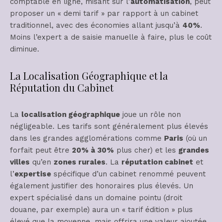
comptable en ligne, misant sur l’
automatisation
, peut
proposer un « demi tarif » par rapport à un cabinet
traditionnel, avec des économies allant jusqu’à
40%
.
Moins l’expert a de saisie manuelle à faire, plus le coût
diminue.
La Localisation Géographique et la
Réputation du Cabinet
La
localisation géographique
joue un rôle non
négligeable. Les tarifs sont généralement plus élevés
dans les grandes agglomérations comme
Paris
(où un
forfait peut être
20% à 30%
plus cher) et les
grandes
villes
qu’en
zones rurales
. La
réputation cabinet
et
l’
expertise
spécifique d’un cabinet renommé peuvent
également justifier des honoraires plus élevés. Un
expert spécialisé dans un domaine pointu (droit
douane, par exemple) aura un « tarif édition » plus
élevé que la moyenne, mais offrira une valeur ajoutée