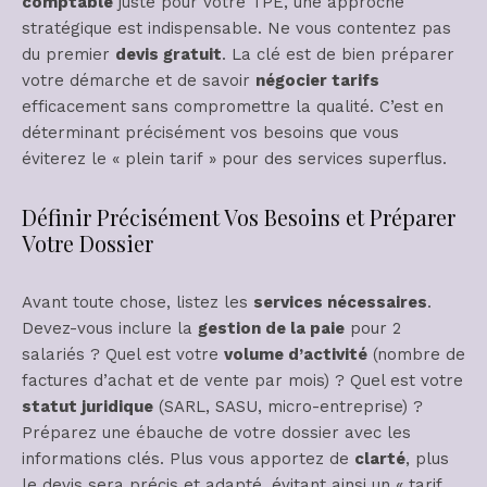
comptable
juste pour votre TPE, une approche
stratégique est indispensable. Ne vous contentez pas
du premier
devis gratuit
. La clé est de bien préparer
votre démarche et de savoir
négocier tarifs
efficacement sans compromettre la qualité. C’est en
déterminant précisément vos besoins que vous
éviterez le « plein tarif » pour des services superflus.
Définir Précisément Vos Besoins et Préparer
Votre Dossier
Avant toute chose, listez les
services nécessaires
.
Devez-vous inclure la
gestion de la paie
pour 2
salariés ? Quel est votre
volume d’activité
(nombre de
factures d’achat et de vente par mois) ? Quel est votre
statut juridique
(SARL, SASU, micro-entreprise) ?
Préparez une ébauche de votre dossier avec les
informations clés. Plus vous apportez de
clarté
, plus
le devis sera précis et adapté, évitant ainsi un « tarif