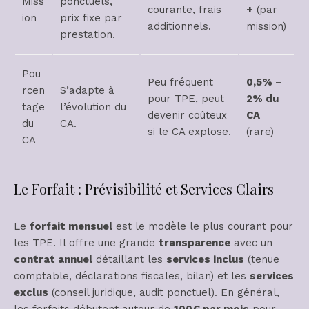
Miss
ponctuels,
courante, frais
+
(par
ion
prix fixe par
additionnels.
mission)
prestation.
Pou
Peu fréquent
0,5% –
rcen
S’adapte à
pour TPE, peut
2% du
tage
l’évolution du
devenir coûteux
CA
du
CA.
si le CA explose.
(rare)
CA
Le Forfait : Prévisibilité et Services Clairs
Le
forfait mensuel
est le modèle le plus courant pour
les TPE. Il offre une grande
transparence
avec un
contrat annuel
détaillant les
services inclus
(tenue
comptable, déclarations fiscales, bilan) et les
services
exclus
(conseil juridique, audit ponctuel). En général,