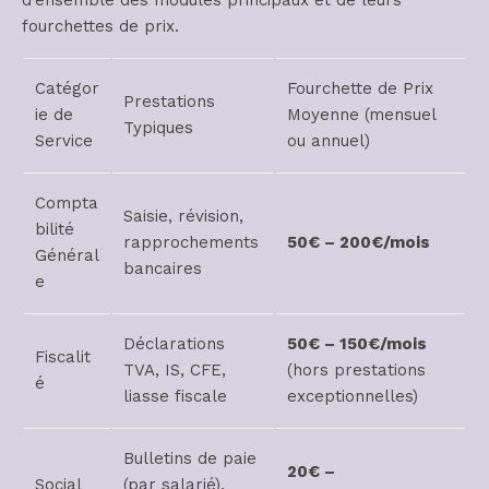
d’ensemble des modules principaux et de leurs
fourchettes de prix.
Catégor
Fourchette de Prix
Prestations
ie de
Moyenne (mensuel
Typiques
Service
ou annuel)
Compta
Saisie, révision,
bilité
rapprochements
50€ – 200€/mois
Général
bancaires
e
Déclarations
50€ – 150€/mois
Fiscalit
TVA, IS, CFE,
(hors prestations
é
liasse fiscale
exceptionnelles)
Bulletins de paie
20€ –
Social
(par salarié),