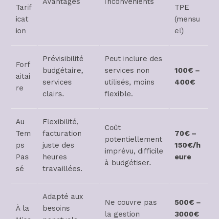
Avantages
Inconvénients
Tarif
TPE
icat
(mensu
ion
el)
Prévisibilité
Peut inclure des
Forf
budgétaire,
services non
100€ –
aitai
services
utilisés, moins
400€
re
clairs.
flexible.
Au
Flexibilité,
Coût
Tem
facturation
70€ –
potentiellement
ps
juste des
150€/h
imprévu, difficile
Pas
heures
eure
à budgétiser.
sé
travaillées.
Adapté aux
Ne couvre pas
500€ –
À la
besoins
la gestion
3000€