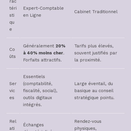
rac
téri
Expert-Comptable
Cabinet Traditionnel
sti
en Ligne
qu
e
Généralement
20%
Tarifs plus élevés,
Co
à 40% moins cher
.
souvent justifiés par
ûts
Forfaits attractifs.
la proximité.
Essentiels
Ser
(comptabilité,
Large éventail, du
vic
fiscalité, social),
basique au conseil
es
outils digitaux
stratégique pointu.
intégrés.
Rel
Rendez-vous
Échanges
ati
physiques,