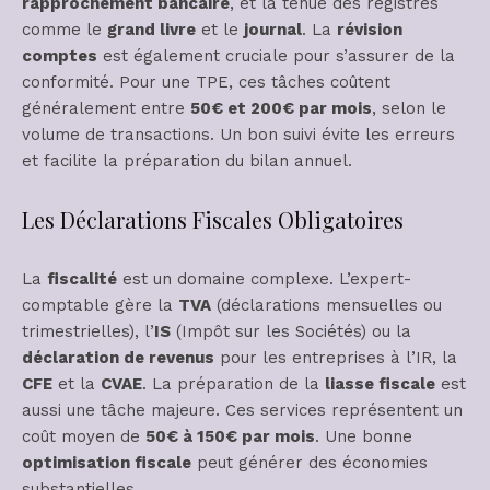
rapprochement bancaire
, et la tenue des registres
comme le
grand livre
et le
journal
. La
révision
comptes
est également cruciale pour s’assurer de la
conformité. Pour une TPE, ces tâches coûtent
généralement entre
50€ et 200€ par mois
, selon le
volume de transactions. Un bon suivi évite les erreurs
et facilite la préparation du bilan annuel.
Les Déclarations Fiscales Obligatoires
La
fiscalité
est un domaine complexe. L’expert-
comptable gère la
TVA
(déclarations mensuelles ou
trimestrielles), l’
IS
(Impôt sur les Sociétés) ou la
déclaration de revenus
pour les entreprises à l’IR, la
CFE
et la
CVAE
. La préparation de la
liasse fiscale
est
aussi une tâche majeure. Ces services représentent un
coût moyen de
50€ à 150€ par mois
. Une bonne
optimisation fiscale
peut générer des économies
substantielles.