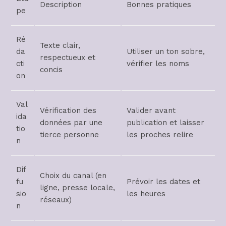
Description
Bonnes pratiques
pe
Ré
Texte clair,
da
Utiliser un ton sobre,
respectueux et
cti
vérifier les noms
concis
on
Val
Vérification des
Valider avant
ida
données par une
publication et laisser
tio
tierce personne
les proches relire
n
Dif
Choix du canal (en
fu
Prévoir les dates et
ligne, presse locale,
sio
les heures
réseaux)
n