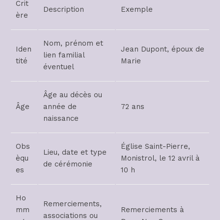
Crit
Description
Exemple
ère
Nom, prénom et
Iden
Jean Dupont, époux de
lien familial
tité
Marie
éventuel
Âge au décès ou
Âge
année de
72 ans
naissance
Obs
Église Saint-Pierre,
Lieu, date et type
èqu
Monistrol, le 12 avril à
de cérémonie
es
10 h
Ho
Remerciements,
mm
Remerciements à
associations ou