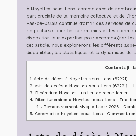
À Noyelles-sous-Lens, comme dans de nombreus
part cruciale de la mémoire collective et de l’ho
Pas-de-Calais continue d’offrir des services de q
respectueux pour les cérémonies et les commém
disposition leur expertise pour accompagner les 
cet article, nous explorerons les différents aspe
disponibles, les statistiques et la dynamique de
Contents
[
hide
1.
Acte de décès à Noyelles-sous-Lens (62221)
2.
Avis de décès à Noyelles-sous-Lens (62221) – L
3.
Funérarium Noyelles : un lieu de recueillement
4.
Rites funéraires à Noyelles-sous-Lens : Traditio
4.1.
Remboursement Myopie Laser 2026 : Combie
5.
Cérémonies Noyelles-sous-Lens : Comment ren