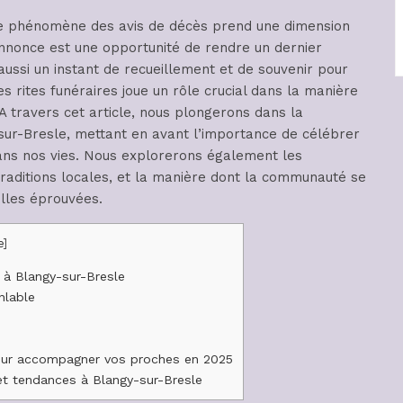
le phénomène des avis de décès prend une dimension
nnonce est une opportunité de rendre un dernier
aussi un instant de recueillement et de souvenir pour
es rites funéraires joue un rôle crucial dans la manière
 A travers cet article, nous plongerons dans la
sur-Bresle, mettant en avant l’importance de célébrer
 dans nos vies. Nous explorerons également les
traditions locales, et la manière dont la communauté se
illes éprouvées.
e
]
e à Blangy-sur-Bresle
nlable
pour accompagner vos proches en 2025
et tendances à Blangy-sur-Bresle