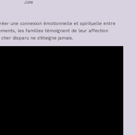
Joie
réer une connexion émotionnelle et spirituelle entre
ements, les familles témoignent de leur affection
 cher disparu ne s’éteigne jamais.