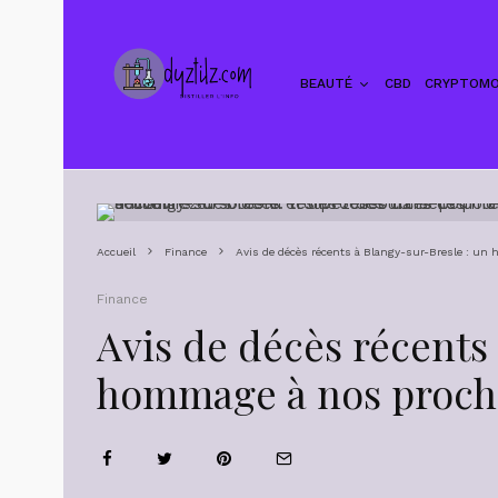
BEAUTÉ
CBD
CRYPTOMO
Accueil
Finance
Avis de décès récents à Blangy-sur-Bresle : un
Finance
Avis de décès récents
hommage à nos proch