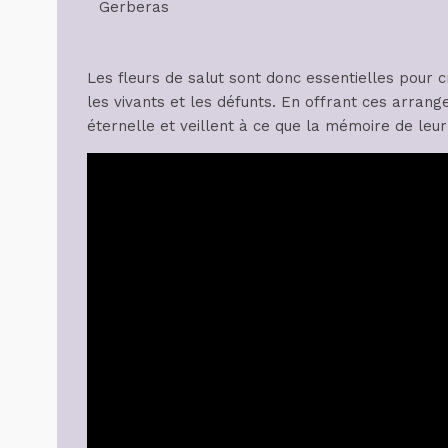
Gerberas
Les fleurs de salut sont donc essentielles pour c
les vivants et les défunts. En offrant ces arrang
éternelle et veillent à ce que la mémoire de leur