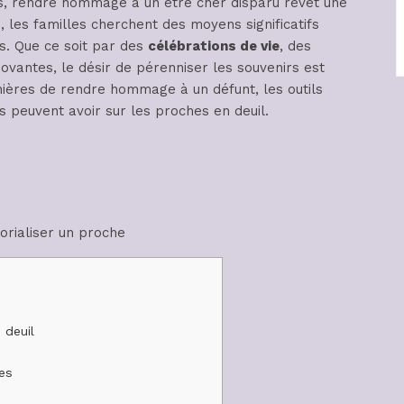
s, rendre hommage à un être cher disparu revêt une
, les familles cherchent des moyens significatifs
s. Que ce soit par des
célébrations de vie
, des
nnovantes, le désir de pérenniser les souvenirs est
anières de rendre hommage à un défunt, les outils
s peuvent avoir sur les proches en deuil.
orialiser un proche
 deuil
es