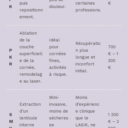
puis
certaines
€
K
douleur.
repositionn
professions.
ement.
Ablation
de la
Idéal
Récupératio
couche
pour
700
P
n plus
superficiell
cornées
€ – 1
K
longue et
e de la
fines,
300
R
inconfort
cornée,
activités
€
initial.
remodelag
à risque.
e au laser.
Mini-
Moins
Extraction
invasive,
d’expérienc
d’un
moins de
e clinique
S
1 200
lenticule
sécheres
que le
M
€ – 2
interne
se
LASIK, ne