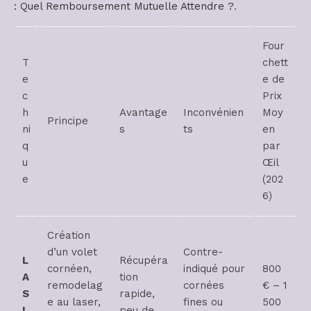
: Quel Remboursement Mutuelle Attendre ?
.
Four
T
chett
e
e de
c
Prix
h
Avantage
Inconvénien
Moy
Principe
ni
s
ts
en
q
par
u
Œil
e
(202
6)
Création
d’un volet
Contre-
L
Récupéra
cornéen,
indiqué pour
800
A
tion
remodelag
cornées
€ – 1
S
rapide,
e au laser,
fines ou
500
I
peu de