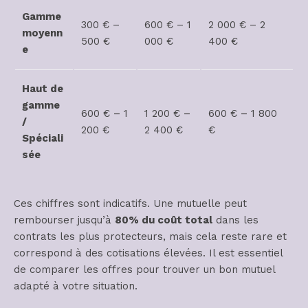
Gamme
300 € –
600 € – 1
2 000 € – 2
moyenn
500 €
000 €
400 €
e
Haut de
gamme
600 € – 1
1 200 € –
600 € – 1 800
/
200 €
2 400 €
€
Spéciali
sée
Ces chiffres sont indicatifs. Une mutuelle peut
rembourser jusqu’à
80% du coût total
dans les
contrats les plus protecteurs, mais cela reste rare et
correspond à des cotisations élevées. Il est essentiel
de comparer les offres pour trouver un bon mutuel
adapté à votre situation.