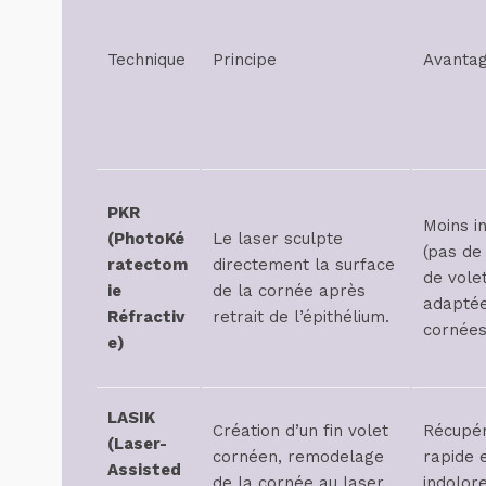
Technique
Principe
Avanta
PKR
Moins i
(PhotoKé
Le laser sculpte
(pas de
ratectom
directement la surface
de volet
ie
de la cornée après
adaptée
Réfractiv
retrait de l’épithélium.
cornées
e)
LASIK
Création d’un fin volet
Récupér
(Laser-
cornéen, remodelage
rapide 
Assisted
de la cornée au laser,
indolore