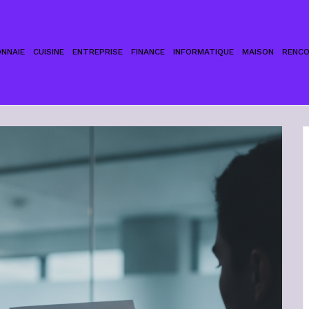
NNAIE
CUISINE
ENTREPRISE
FINANCE
INFORMATIQUE
MAISON
RENC