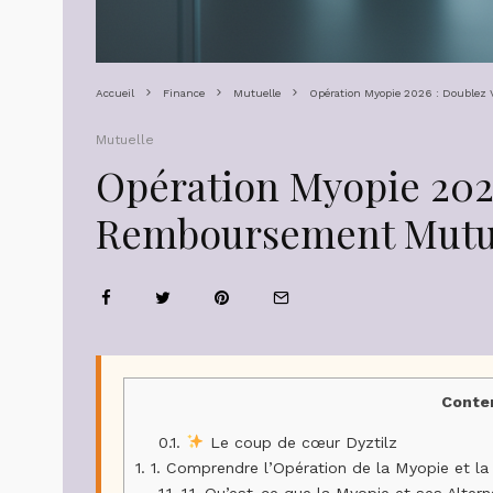
Accueil
Finance
Mutuelle
Opération Myopie 2026 : Doublez 
Mutuelle
Opération Myopie 202
Remboursement Mutue
Conte
0.1.
Le coup de cœur Dyztilz
1.
1. Comprendre l’Opération de la Myopie et la 
1.1.
1.1. Qu’est-ce que la Myopie et ses Altern