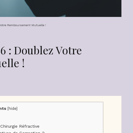
Votre Remboursement Mutuelle !
6 : Doublez Votre
lle !
nts
[
hide
]
Chirurgie Réfractive
atives de Correction ?