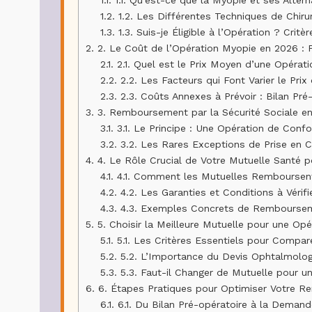
1.2.
1.2. Les Différentes Techniques de Chiru
1.3.
1.3. Suis-je Éligible à l’Opération ? Critè
2.
2. Le Coût de l’Opération Myopie en 2026 : P
2.1.
2.1. Quel est le Prix Moyen d’une Opérat
2.2.
2.2. Les Facteurs qui Font Varier le Prix 
2.3.
2.3. Coûts Annexes à Prévoir : Bilan Pré
3.
3. Remboursement par la Sécurité Sociale en
3.1.
3.1. Le Principe : Une Opération de Con
3.2.
3.2. Les Rares Exceptions de Prise en C
4.
4. Le Rôle Crucial de Votre Mutuelle Santé
4.1.
4.1. Comment les Mutuelles Remboursent-e
4.2.
4.2. Les Garanties et Conditions à Vérif
4.3.
4.3. Exemples Concrets de Remboursemen
5.
5. Choisir la Meilleure Mutuelle pour une Op
5.1.
5.1. Les Critères Essentiels pour Compar
5.2.
5.2. L’Importance du Devis Ophtalmolo
5.3.
5.3. Faut-il Changer de Mutuelle pour un
6.
6. Étapes Pratiques pour Optimiser Votre R
6.1.
6.1. Du Bilan Pré-opératoire à la Demand