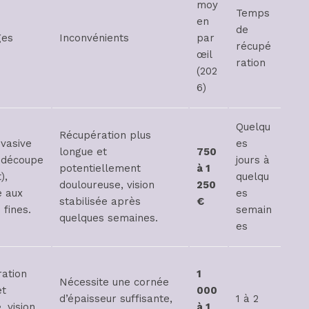
moy
Temps
en
de
ges
Inconvénients
par
récupé
œil
ration
(202
6)
Quelqu
Récupération plus
nvasive
es
longue et
750
 découpe
jours à
potentiellement
à 1
),
quelqu
douloureuse, vision
250
 aux
es
stabilisée après
€
 fines.
semain
quelques semaines.
es
ation
1
Nécessite une cornée
et
000
d’épaisseur suffisante,
1 à 2
, vision
à 1