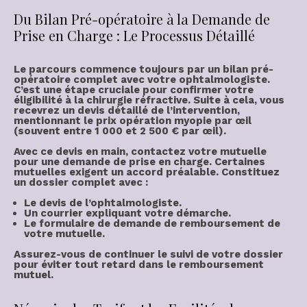
Du Bilan Pré-opératoire à la Demande de
Prise en Charge : Le Processus Détaillé
Le parcours commence toujours par un
bilan pré-
opératoire
complet avec votre ophtalmologiste.
C’est une étape cruciale pour confirmer votre
éligibilité à la
chirurgie réfractive
. Suite à cela, vous
recevrez un
devis détaillé
de l’intervention,
mentionnant le
prix opération myopie
par œil
(souvent entre
1 000 et 2 500 € par œil
).
Avec ce devis en main, contactez votre mutuelle
pour une
demande de prise en charge
. Certaines
mutuelles exigent un accord préalable. Constituez
un dossier complet avec :
Le devis de l’ophtalmologiste.
Un courrier expliquant votre démarche.
Le formulaire de demande de remboursement de
votre mutuelle.
Assurez-vous de
continuer
le suivi de votre dossier
pour éviter tout retard dans le
remboursement
mutuel
.