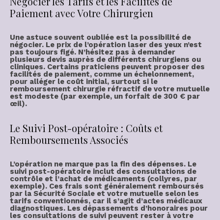
Négocier les Tarifs et les Facilités de
Paiement avec Votre Chirurgien
Une astuce souvent oubliée est la possibilité de
négocier. Le
prix de l’opération laser des yeux
n’est
pas toujours figé. N’hésitez pas à demander
plusieurs devis auprès de différents chirurgiens ou
cliniques. Certains praticiens peuvent proposer des
facilités de paiement, comme un échelonnement,
pour alléger le coût initial, surtout si le
remboursement chirurgie réfractif
de votre mutuelle
est modeste (par exemple, un forfait de
300 € par
œil
).
Le Suivi Post-opératoire : Coûts et
Remboursements Associés
L’opération ne marque pas la fin des dépenses. Le
suivi post-opératoire
inclut des consultations de
contrôle et l’achat de médicaments (collyres, par
exemple). Ces frais sont généralement remboursés
par la Sécurité Sociale et votre mutuelle selon les
tarifs conventionnés, car il s’agit d’actes médicaux
diagnostiques. Les dépassements d’honoraires pour
les consultations de suivi peuvent rester à votre