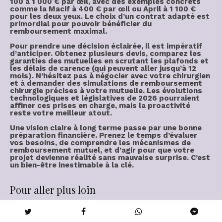
100 à 1 000 € par œil
, avec des exemples concrets
comme la Macif à
400 € par œil
ou April à
1 100 €
pour les deux yeux
. Le choix d’un contrat adapté est
primordial pour
pouvoir bénéficier du
remboursement
maximal.
Pour prendre une
décision éclairée
, il est impératif
d’anticiper. Obtenez plusieurs devis, comparez les
garanties des mutuelles en scrutant les plafonds et
les délais de carence (qui peuvent aller jusqu’à 12
mois). N’hésitez pas à négocier avec votre chirurgien
et à demander des simulations de
remboursement
chirurgie
précises à votre mutuelle. Les évolutions
technologiques et législatives de 2026 pourraient
affiner ces prises en charge, mais la proactivité
reste votre meilleur atout.
Une
vision claire
à long terme passe par une bonne
préparation financière. Prenez le temps d’évaluer
vos besoins, de comprendre les mécanismes de
remboursement mutuel
, et d’
agir
pour que votre
projet devienne réalité sans mauvaise surprise. C’est
un
bien-être
inestimable à la clé.
Pour aller plus loin
Ameli.fr – La chirurgie de la myopie
Service-public.fr – Complémentaire santé