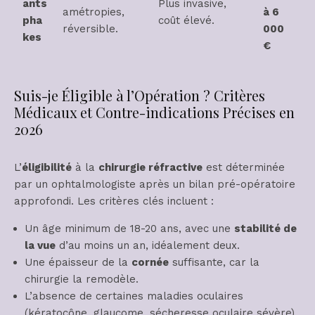
ants
Plus invasive,
amétropies,
à 6
pha
coût élevé.
réversible.
000
kes
€
Suis-je Éligible à l’Opération ? Critères
Médicaux et Contre-indications Précises en
2026
L’
éligibilité
à la
chirurgie réfractive
est déterminée
par un ophtalmologiste après un bilan pré-opératoire
approfondi. Les critères clés incluent :
Un âge minimum de 18-20 ans, avec une
stabilité de
la vue
d’au moins un an, idéalement deux.
Une épaisseur de la
cornée
suffisante, car la
chirurgie la remodèle.
L’absence de certaines maladies oculaires
(kératocône, glaucome, sécheresse oculaire sévère)