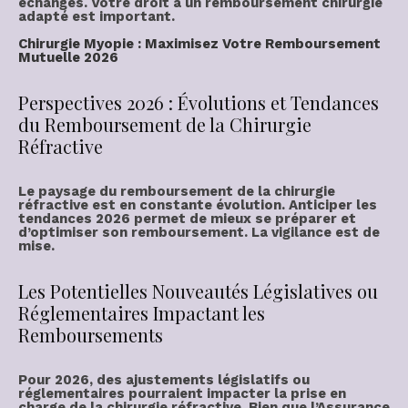
échanges. Votre droit à un
remboursement chirurgie
adapté est important.
Chirurgie Myopie : Maximisez Votre Remboursement
Mutuelle 2026
Perspectives 2026 : Évolutions et Tendances
du Remboursement de la Chirurgie
Réfractive
Le paysage du
remboursement de la chirurgie
réfractive
est en constante évolution. Anticiper les
tendances 2026
permet de mieux se préparer et
d’
optimiser son remboursement
. La vigilance est de
mise.
Les Potentielles Nouveautés Législatives ou
Réglementaires Impactant les
Remboursements
Pour 2026, des ajustements législatifs ou
réglementaires pourraient impacter la prise en
charge de la
chirurgie réfractive
. Bien que l’
Assurance