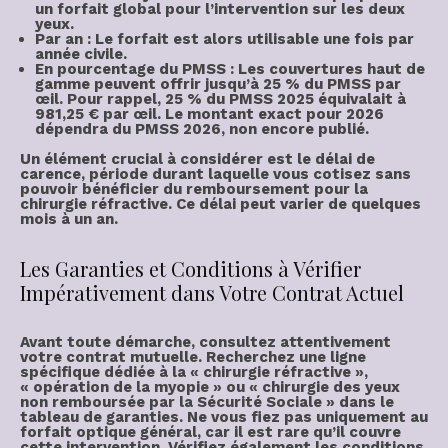
un forfait global pour l’intervention sur les deux
yeux.
Par an
: Le forfait est alors utilisable une fois par
année civile.
En pourcentage du PMSS
: Les couvertures haut de
gamme peuvent offrir jusqu’à
25 % du PMSS par
œil
. Pour rappel, 25 % du PMSS 2025 équivalait à
981,25 € par œil
. Le montant exact pour 2026
dépendra du PMSS 2026, non encore publié.
Un élément crucial à considérer est le
délai de
carence
, période durant laquelle vous cotisez sans
pouvoir bénéficier du remboursement pour la
chirurgie réfractive. Ce délai peut varier de quelques
mois à un an.
Les Garanties et Conditions à Vérifier
Impérativement dans Votre Contrat Actuel
Avant toute démarche, consultez attentivement
votre
contrat mutuelle
. Recherchez une ligne
spécifique dédiée à la « chirurgie réfractive »,
« opération de la myopie » ou « chirurgie des yeux
non remboursée par la Sécurité Sociale » dans le
tableau de garanties. Ne vous fiez pas uniquement au
forfait optique général, car il est rare qu’il couvre
cette intervention. Vérifiez également les
conditions