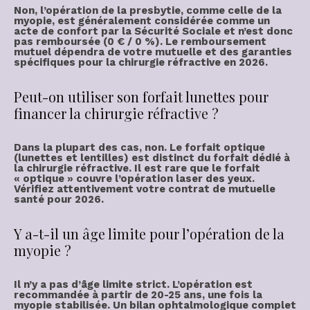
Non, l’opération de la presbytie, comme celle de la
myopie
, est généralement considérée comme un
acte de confort par la Sécurité Sociale et n’est donc
pas remboursée (
0 € / 0 %
). Le
remboursement
mutuel
dépendra de votre mutuelle et des garanties
spécifiques pour la
chirurgie réfractive
en 2026.
Peut-on utiliser son forfait lunettes pour
financer la chirurgie réfractive ?
Dans la plupart des cas, non. Le forfait optique
(lunettes et lentilles) est distinct du forfait dédié à
la
chirurgie réfractive
. Il est rare que le forfait
« optique » couvre l’
opération laser des yeux
.
Vérifiez attentivement votre contrat de
mutuelle
santé
pour 2026.
Y a-t-il un âge limite pour l’opération de la
myopie ?
Il n’y a pas d’âge limite strict. L’opération est
recommandée à partir de 20-25 ans, une fois la
myopie
stabilisée. Un bilan ophtalmologique complet