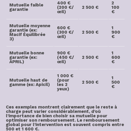
400 €
2
Mutuelle faible
(200 €/
2 500 €
100
garantie
œil)
€
Mutuelle moyenne
600 €
1
garantie (ex:
(300 €/
2 500 €
900
Macif Équilibrée
œil)
€
3)
Mutuelle bonne
900 €
1
garantie (ex:
(450 €/
2 500 €
600
APRIL)
œil)
€
1 000 €
1
Mutuelle haut de
(pour
2 500 €
500
gamme (ex: Apicil)
les 2
€
yeux)
Ces exemples montrent clairement que le
reste à
charge
peut varier considérablement, d’où
l’importance de bien
choisir sa mutuelle
pour
optimiser son remboursement
. Le
remboursement
global
pour l’intervention est souvent compris entre
500 et 1 600 €
.