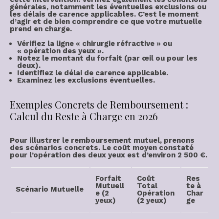
générales
, notamment les éventuelles exclusions ou
les délais de carence applicables. C’est le moment
d’
agir
et de bien comprendre ce que votre
mutuelle
prend en charge
.
Vérifiez la ligne « chirurgie réfractive » ou
« opération des yeux ».
Notez le montant du forfait (par œil ou pour les
deux).
Identifiez le
délai de carence
applicable.
Examinez les exclusions éventuelles.
Exemples Concrets de Remboursement :
Calcul du Reste à Charge en 2026
Pour illustrer le
remboursement mutuel
, prenons
des scénarios concrets. Le
coût moyen constaté
pour l’opération des deux yeux est d’environ
2 500 €
.
Forfait
Coût
Res
Mutuell
Total
te à
Scénario Mutuelle
e (2
Opération
Char
yeux)
(2 yeux)
ge