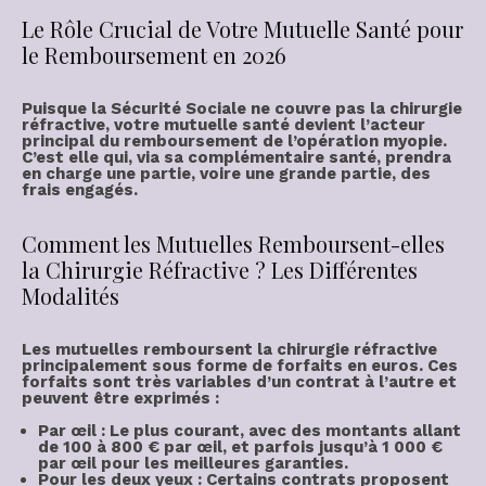
Le Rôle Crucial de Votre Mutuelle Santé pour
le Remboursement en 2026
Puisque la Sécurité Sociale ne couvre pas la
chirurgie
réfractive
, votre
mutuelle santé
devient l’acteur
principal du
remboursement de l’opération myopie
.
C’est elle qui, via sa
complémentaire santé
, prendra
en charge une partie, voire une grande partie, des
frais engagés.
Comment les Mutuelles Remboursent-elles
la Chirurgie Réfractive ? Les Différentes
Modalités
Les
mutuelles remboursent
la chirurgie réfractive
principalement sous forme de
forfaits en euros
. Ces
forfaits sont très variables d’un contrat à l’autre et
peuvent être exprimés :
Par œil
: Le plus courant, avec des montants allant
de
100 à 800 € par œil
, et parfois jusqu’à
1 000 €
par œil
pour les meilleures garanties.
Pour les deux yeux
: Certains contrats proposent