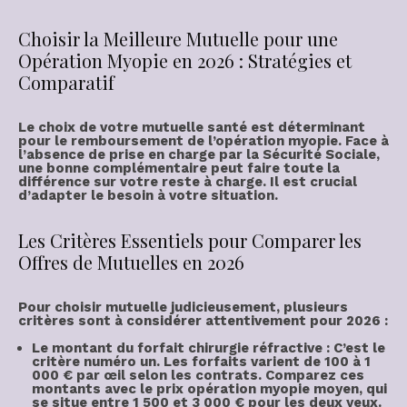
Choisir la Meilleure Mutuelle pour une
Opération Myopie en 2026 : Stratégies et
Comparatif
Le choix de votre
mutuelle santé
est déterminant
pour le
remboursement de l’opération myopie
. Face à
l’absence de prise en charge par la Sécurité Sociale,
une bonne complémentaire peut faire toute la
différence sur votre
reste à charge
. Il est crucial
d’
adapter le besoin
à votre situation.
Les Critères Essentiels pour Comparer les
Offres de Mutuelles en 2026
Pour
choisir mutuelle
judicieusement, plusieurs
critères sont à considérer attentivement pour 2026 :
Le montant du forfait chirurgie réfractive
: C’est le
critère numéro un. Les forfaits varient de
100 à 1
000 € par œil
selon les contrats. Comparez ces
montants avec le
prix opération myopie
moyen, qui
se situe entre
1 500 et 3 000 € pour les deux yeux
.