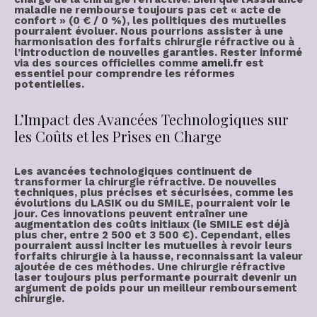
maladie
ne rembourse toujours pas cet « acte de
confort » (
0 € / 0 %
), les politiques des mutuelles
pourraient évoluer. Nous pourrions assister à une
harmonisation des
forfaits chirurgie réfractive
ou à
l’introduction de nouvelles garanties. Rester informé
via des sources officielles comme
ameli.fr
est
essentiel pour comprendre les réformes
potentielles.
L’Impact des Avancées Technologiques sur
les Coûts et les Prises en Charge
Les
avancées technologiques
continuent de
transformer la
chirurgie réfractive
. De nouvelles
techniques, plus précises et sécurisées, comme les
évolutions du LASIK ou du SMILE, pourraient voir le
jour. Ces innovations peuvent entraîner une
augmentation des coûts initiaux (le SMILE est déjà
plus cher, entre
2 500 et 3 500 €
). Cependant, elles
pourraient aussi inciter les mutuelles à revoir leurs
forfaits chirurgie
à la hausse, reconnaissant la valeur
ajoutée de ces méthodes. Une
chirurgie réfractive
laser
toujours plus performante pourrait devenir un
argument de poids pour un meilleur
remboursement
chirurgie
.