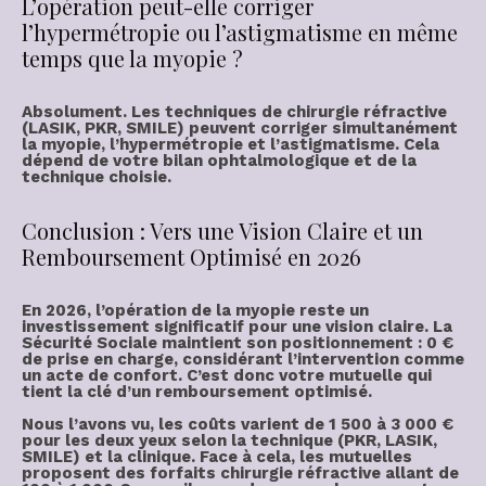
L’opération peut-elle corriger
l’hypermétropie ou l’astigmatisme en même
temps que la myopie ?
Absolument. Les techniques de
chirurgie réfractive
(LASIK, PKR, SMILE) peuvent corriger simultanément
la
myopie, l’hypermétropie et l’astigmatisme
. Cela
dépend de votre bilan ophtalmologique et de la
technique choisie.
Conclusion : Vers une Vision Claire et un
Remboursement Optimisé en 2026
En 2026, l’
opération de la myopie
reste un
investissement significatif pour une
vision claire
. La
Sécurité Sociale maintient son positionnement :
0 €
de prise en charge
, considérant l’intervention comme
un acte de confort. C’est donc votre mutuelle qui
tient la clé d’un
remboursement optimisé
.
Nous l’avons vu, les coûts varient de
1 500 à 3 000 €
pour les deux yeux
selon la technique (PKR, LASIK,
SMILE) et la clinique. Face à cela, les mutuelles
proposent des
forfaits chirurgie réfractive
allant de