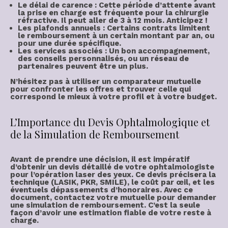
Le délai de carence
: Cette période d’attente avant
la prise en charge est fréquente pour la chirurgie
réfractive. Il peut aller de 3 à 12 mois. Anticipez !
Les plafonds annuels
: Certains contrats limitent
le remboursement à un certain montant par an, ou
pour une durée spécifique.
Les services associés
: Un bon accompagnement,
des conseils personnalisés, ou un réseau de
partenaires peuvent être un plus.
N’hésitez pas à utiliser un
comparateur mutuelle
pour confronter les offres et trouver celle qui
correspond le mieux à votre profil et à votre budget.
L’Importance du Devis Ophtalmologique et
de la Simulation de Remboursement
Avant de prendre une décision, il est impératif
d’
obtenir un devis
détaillé de votre ophtalmologiste
pour l’
opération laser des yeux
. Ce devis précisera la
technique (LASIK, PKR, SMILE), le coût par œil, et les
éventuels dépassements d’honoraires. Avec ce
document, contactez votre mutuelle pour demander
une
simulation de remboursement
. C’est la seule
façon d’avoir une estimation fiable de votre
reste à
charge
.