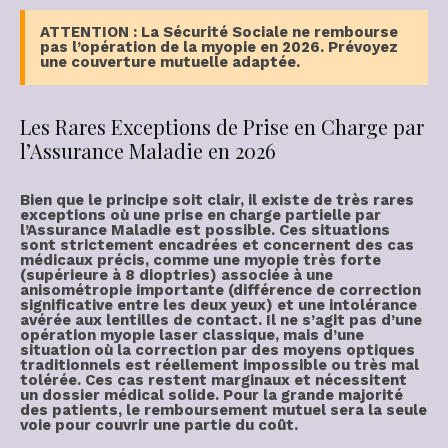
ATTENTION : La Sécurité Sociale ne rembourse
pas l’opération de la myopie en 2026. Prévoyez
une couverture mutuelle adaptée.
Les Rares Exceptions de Prise en Charge par
l’Assurance Maladie en 2026
Bien que le principe soit clair, il existe de très rares
exceptions où une prise en charge partielle par
l’Assurance Maladie est possible. Ces situations
sont strictement encadrées et concernent des cas
médicaux précis, comme une myopie très forte
(supérieure à 8 dioptries) associée à une
anisométropie importante (différence de correction
significative entre les deux yeux) et une intolérance
avérée aux lentilles de contact. Il ne s’agit pas d’une
opération myopie laser
classique, mais d’une
situation où la correction par des moyens optiques
traditionnels est réellement impossible ou très mal
tolérée. Ces cas restent marginaux et nécessitent
un dossier médical solide. Pour la grande majorité
des patients, le
remboursement mutuel
sera la seule
voie pour couvrir une partie du coût.