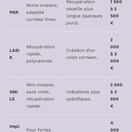
Récupération
1 500
Moins invasive,
visuelle plus
à 2
PKR
adaptée
longue (quelques
500
cornées fines.
jours).
€
2
Récupération
000
LASI
Création d’un
rapide,
à 3
K
volet cornéen.
polyvalente.
000
€
Mini-invasive,
2 500
SMI
sans volet,
Indications plus
à 3
LE
récupération
spécifiques.
500
rapide.
€
4
Impl
Pour fortes
000