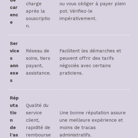
de
charge
ou vous obliger à payer plein
car
après la
pot. Vérifiez-le
enc
souscriptio
impérativement.
e
n.
Ser
vice
Réseau de
Facilitent les démarches et
s
soins, tiers
peuvent offrir des tarifs
ann
payant,
négociés avec certains
exe
assistance.
praticiens.
s
Rép
uta
Qualité du
tio
service
Une bonne réputation assure
n
client,
une meilleure expérience et
de
rapidité de
moins de tracas
l’as
rembourse
administratifs.