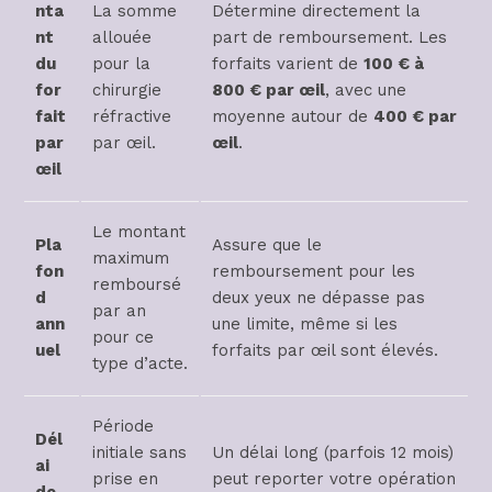
nta
La somme
Détermine directement la
nt
allouée
part de remboursement. Les
du
pour la
forfaits varient de
100 € à
for
chirurgie
800 € par œil
, avec une
fait
réfractive
moyenne autour de
400 € par
par
par œil.
œil
.
œil
Le montant
Pla
Assure que le
maximum
fon
remboursement pour les
remboursé
d
deux yeux ne dépasse pas
par an
ann
une limite, même si les
pour ce
uel
forfaits par œil sont élevés.
type d’acte.
Période
Dél
initiale sans
Un délai long (parfois 12 mois)
ai
prise en
peut reporter votre opération