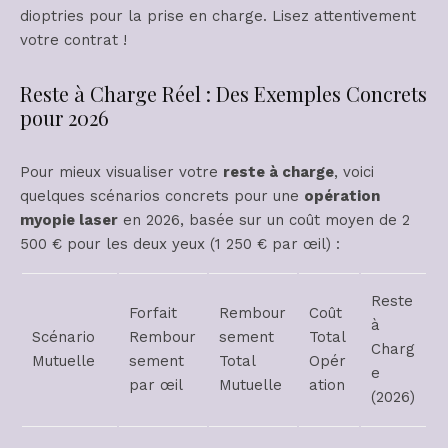
dioptries pour la prise en charge. Lisez attentivement
votre contrat !
Reste à Charge Réel : Des Exemples Concrets
pour 2026
Pour mieux visualiser votre
reste à charge
, voici
quelques scénarios concrets pour une
opération
myopie laser
en 2026, basée sur un coût moyen de 2
500 € pour les deux yeux (1 250 € par œil) :
Reste
Forfait
Rembour
Coût
à
Scénario
Rembour
sement
Total
Charg
Mutuelle
sement
Total
Opér
e
par œil
Mutuelle
ation
(2026)