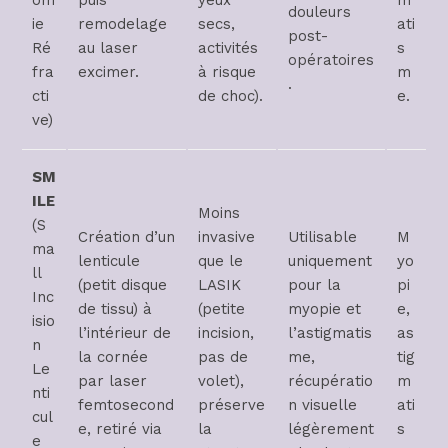
om
puis
yeux
m
douleurs
ie
remodelage
secs,
ati
post-
Ré
au laser
activités
s
opératoires
fra
excimer.
à risque
m
.
cti
de choc).
e.
ve)
SM
ILE
Moins
(S
Création d’un
invasive
Utilisable
M
ma
lenticule
que le
uniquement
yo
ll
(petit disque
LASIK
pour la
pi
Inc
de tissu) à
(petite
myopie et
e,
isio
l’intérieur de
incision,
l’astigmatis
as
n
la cornée
pas de
me,
tig
Le
par laser
volet),
récupératio
m
nti
femtosecond
préserve
n visuelle
ati
cul
e, retiré via
la
légèrement
s
e