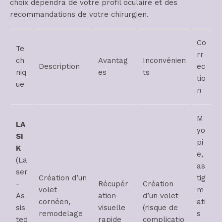
choix dépendra de votre profil oculaire et des
recommandations de votre chirurgien.
Co
Te
rr
ch
Avantag
Inconvénien
Description
ec
niq
es
ts
tio
ue
n
M
LA
yo
SI
pi
K
e,
(La
as
ser
Création d’un
tig
-
Récupér
Création
volet
m
As
ation
d’un volet
cornéen,
ati
sis
visuelle
(risque de
remodelage
s
ted
rapide
complicatio