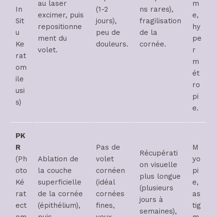
au laser
m
In
(1-2
ns rares),
excimer, puis
e,
Sit
jours),
fragilisation
repositionne
hy
u
peu de
de la
ment du
pe
Ke
douleurs.
cornée.
volet.
r
rat
m
om
ét
ile
ro
usi
pi
s)
e.
PK
R
Pas de
M
Récupérati
(Ph
Ablation de
volet
yo
on visuelle
oto
la couche
cornéen
pi
plus longue
Ké
superficielle
(idéal
e,
(plusieurs
rat
de la cornée
cornées
as
jours à
ect
(épithélium),
fines,
tig
semaines),