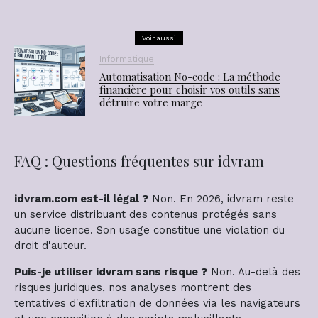
i
r
s
i
t
Voir aussi
e
e
r
Informatique
s
l
Automatisation No-code : La méthode
e
financière pour choisir vos outils sans
a
l
détruire votre marge
t
o
a
n
b
l
l
FAQ : Questions fréquentes sur idvram
e
e
n
s
o
idvram.com est-il légal ?
Non. En 2026, idvram reste
e
m
un service distribuant des contenus protégés sans
l
aucune licence. Son usage constitue une violation du
o
droit d'auteur.
n
l
Puis-je utiliser idvram sans risque ?
Non. Au-delà des
e
risques juridiques, nos analyses montrent des
s
tentatives d'exfiltration de données via les navigateurs
c