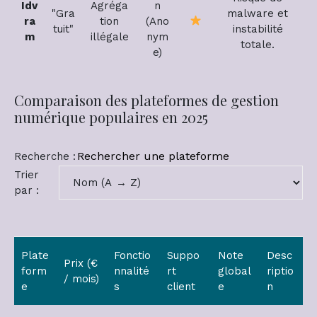
Idv
Agréga
n
"Gra
malware et
ra
tion
(Ano
tuit"
instabilité
m
illégale
nym
totale.
e)
Comparaison des plateformes de gestion
numérique populaires en 2025
Recherche :
F
Trier
i
P
par :
l
e
t
r
r
m
e
e
Plate
Fonctio
Suppo
Note
Desc
r
Prix (€
t
form
nnalité
rt
global
riptio
l
/ mois)
d
e
s
client
e
n
a
e
l
t