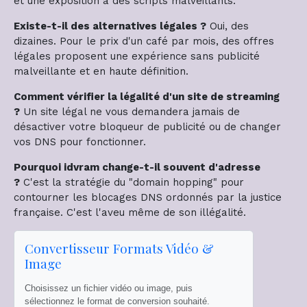
et une exposition à des scripts malveillants.
r
i
Existe-t-il des alternatives légales ?
Oui, des
t
dizaines. Pour le prix d'un café par mois, des offres
è
légales proposent une expérience sans publicité
r
malveillante et en haute définition.
e
Comment vérifier la légalité d'un site de streaming
s
?
Un site légal ne vous demandera jamais de
c
désactiver votre bloqueur de publicité ou de changer
h
vos DNS pour fonctionner.
o
i
Pourquoi idvram change-t-il souvent d'adresse
s
?
C'est la stratégie du "domain hopping" pour
i
contourner les blocages DNS ordonnés par la justice
s
française. C'est l'aveu même de son illégalité.
Convertisseur Formats Vidéo &
Image
Choisissez un fichier vidéo ou image, puis
sélectionnez le format de conversion souhaité.