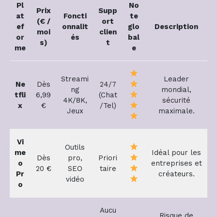
Pl
No
Prix
Supp
at
Foncti
te
(€ /
ort
ef
onnalit
glo
Description
moi
clien
or
és
bal
s)
t
me
e
Streami
Leader
Ne
Dès
24/7
ng
mondial,
tfli
6,99
(Chat
4K/8K,
sécurité
x
€
/Tel)
Jeux
maximale.
Vi
Outils
me
Idéal pour les
Dès
pro,
Priori
o
entreprises et
20 €
SEO
taire
Pr
créateurs.
vidéo
o
Aucu
Risque de