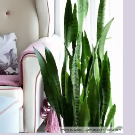
Photo by Magali Guimarães on
Pexels.com