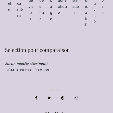
de
de
k
dom
stall
d
p
èl
ca
ti
vis
s
a
otiqu
atio
ic
ar
e
mé
v
io
flu
g
e
n
a
er
ra
it
n
x
e
ti
é
f
Sélection pour comparaison
Aucun modèle sélectionné
RÉINITIALISER LA SÉLECTION
Partager