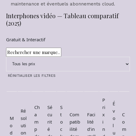
maintenance et éventuels abonnements cloud.
Interphones vidéo — Tableau comparatif
(2025)
Gratuit & Interactif
RÉINITIALISER LES FILTRES
P
É
Ch
Sé
S
ri
Ré
v
a
cu
t
Com
Faci
x
C
M
sol
o
m
rit
o
patib
lité
i
o
o
uti
l
p
é
c
ilité
d’in
n
m
d
on
u