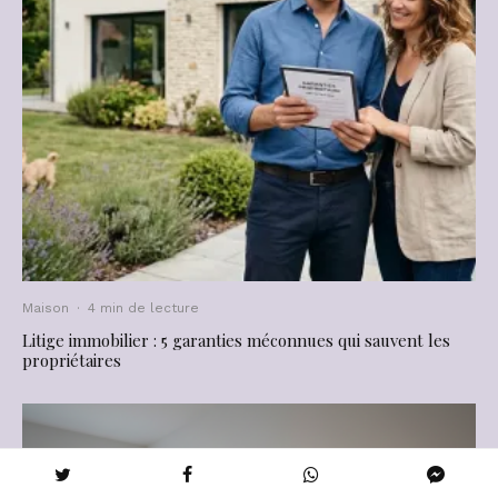
Maison
·
4 min de lecture
Litige immobilier : 5 garanties méconnues qui sauvent les
propriétaires