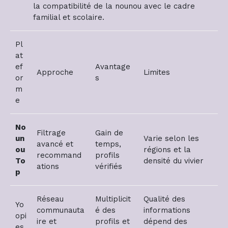
la compatibilité de la nounou avec le cadre
familial et scolaire.
Pl
at
ef
Avantage
Approche
Limites
or
s
m
e
No
Filtrage
Gain de
un
Varie selon les
avancé et
temps,
ou
régions et la
recommand
profils
To
densité du vivier
ations
vérifiés
p
Réseau
Multiplicit
Qualité des
Yo
communauta
é des
informations
opi
ire et
profils et
dépend des
es