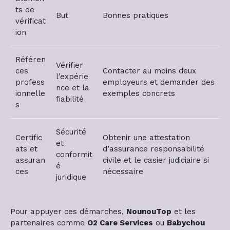
ts de
But
Bonnes pratiques
vérificat
ion
Référen
Vérifier
ces
Contacter au moins deux
l’expérie
profess
employeurs et demander des
nce et la
ionnelle
exemples concrets
fiabilité
s
Sécurité
Certific
Obtenir une attestation
et
ats et
d’assurance responsabilité
conformit
assuran
civile et le casier judiciaire si
é
ces
nécessaire
juridique
Pour appuyer ces démarches,
NounouTop
et les
partenaires comme
O2 Care Services
ou
Babychou