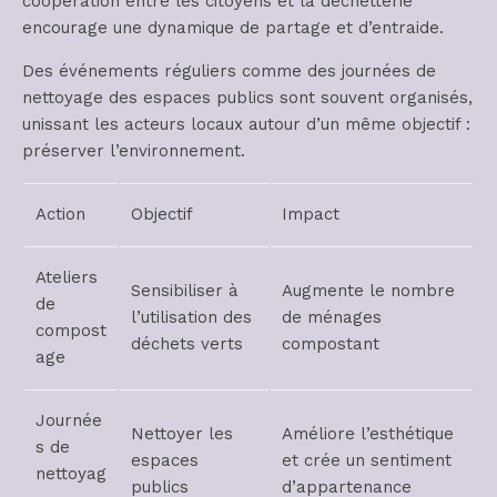
coopération entre les citoyens et la déchetterie
encourage une dynamique de partage et d’entraide.
Des événements réguliers comme des journées de
nettoyage des espaces publics sont souvent organisés,
unissant les acteurs locaux autour d’un même objectif :
préserver l’environnement.
Action
Objectif
Impact
Ateliers
Sensibiliser à
Augmente le nombre
de
l’utilisation des
de ménages
compost
déchets verts
compostant
age
Journée
Nettoyer les
Améliore l’esthétique
s de
espaces
et crée un sentiment
nettoyag
publics
d’appartenance