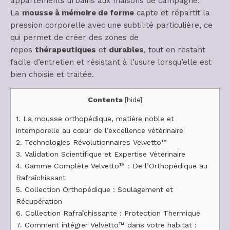
appartements urbains aux maisons de campagne.
La
mousse à mémoire de forme
capte et répartit la
pression corporelle avec une subtilité particulière, ce
qui permet de créer des zones de
repos
thérapeutiques
et
durables
, tout en restant
facile d’entretien et résistant à l’usure lorsqu’elle est
bien choisie et traitée.
Contents
[
hide
]
1.
La mousse orthopédique, matière noble et
intemporelle au cœur de l’excellence vétérinaire
2.
Technologies Révolutionnaires Velvetto™
3.
Validation Scientifique et Expertise Vétérinaire
4.
Gamme Complète Velvetto™ : De l’Orthopédique au
Rafraîchissant
5.
Collection Orthopédique : Soulagement et
Récupération
6.
Collection Rafraîchissante : Protection Thermique
7.
Comment intégrer Velvetto™ dans votre habitat :