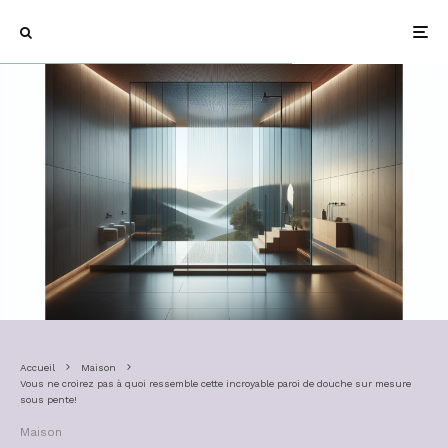
Accueil
Maison
Vous ne croirez pas à quoi ressemble cette incroyable paroi de douche sur mesure
sous pente!
Maison