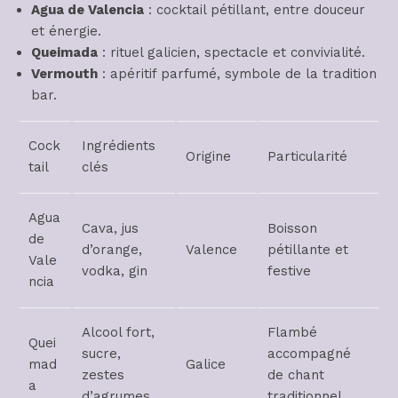
Agua de Valencia
: cocktail pétillant, entre douceur
et énergie.
Queimada
: rituel galicien, spectacle et convivialité.
Vermouth
: apéritif parfumé, symbole de la tradition
bar.
Cock
Ingrédients
Origine
Particularité
tail
clés
Agua
Cava, jus
Boisson
de
d’orange,
Valence
pétillante et
Vale
vodka, gin
festive
ncia
Alcool fort,
Flambé
Quei
sucre,
accompagné
mad
Galice
zestes
de chant
a
d’agrumes
traditionnel