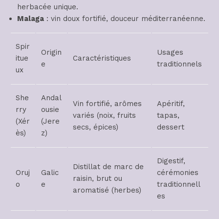
herbacée unique.
Malaga
: vin doux fortifié, douceur méditerranéenne.
Spir
Origin
Usages
itue
Caractéristiques
e
traditionnels
ux
She
Andal
Vin fortifié, arômes
Apéritif,
rry
ousie
variés (noix, fruits
tapas,
(Xér
(Jere
secs, épices)
dessert
ès)
z)
Digestif,
Distillat de marc de
Oruj
Galic
cérémonies
raisin, brut ou
o
e
traditionnell
aromatisé (herbes)
es