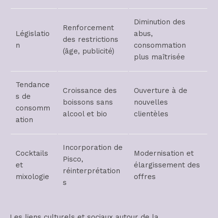
Diminution des
Renforcement
Législatio
abus,
des restrictions
n
consommation
(âge, publicité)
plus maîtrisée
Tendance
Croissance des
Ouverture à de
s de
boissons sans
nouvelles
consomm
alcool et bio
clientèles
ation
Incorporation de
Cocktails
Modernisation et
Pisco,
et
élargissement des
réinterprétation
mixologie
offres
s
Les liens culturels et sociaux autour de la