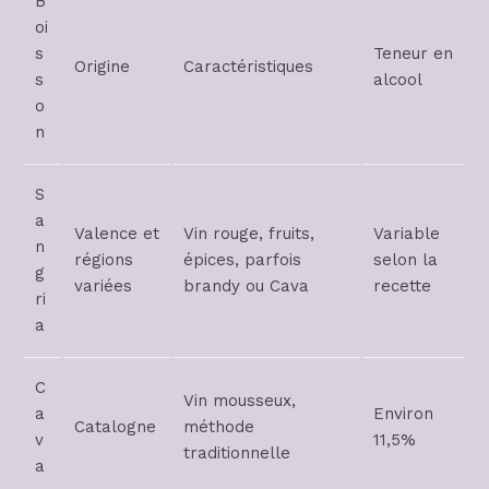
B
oi
s
Teneur en
Origine
Caractéristiques
s
alcool
o
n
S
a
Valence et
Vin rouge, fruits,
Variable
n
régions
épices, parfois
selon la
g
variées
brandy ou Cava
recette
ri
a
C
Vin mousseux,
a
Environ
Catalogne
méthode
v
11,5%
traditionnelle
a