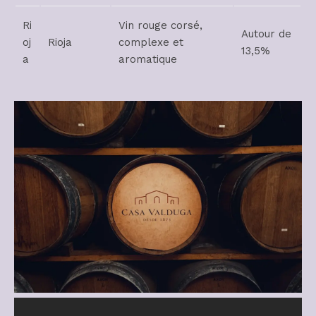
Ri
Vin rouge corsé,
Autour de
oj
Rioja
complexe et
13,5%
a
aromatique