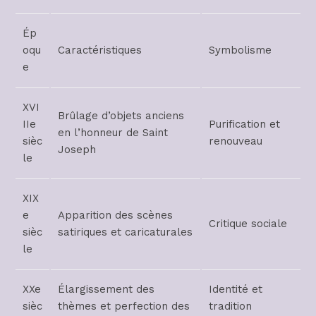
Ép
oqu
Caractéristiques
Symbolisme
e
XVI
Brûlage d’objets anciens
IIe
Purification et
en l’honneur de Saint
sièc
renouveau
Joseph
le
XIX
e
Apparition des scènes
Critique sociale
sièc
satiriques et caricaturales
le
XXe
Élargissement des
Identité et
sièc
thèmes et perfection des
tradition