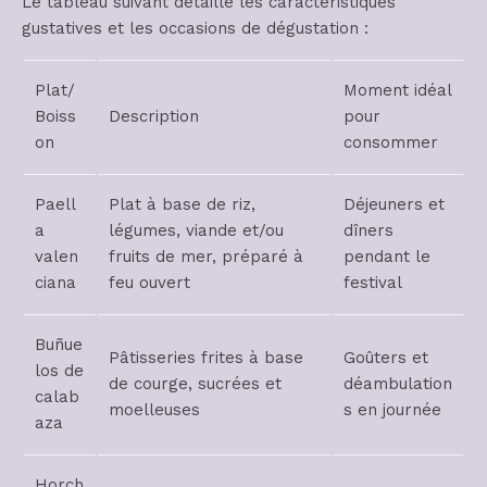
Le tableau suivant détaille les caractéristiques
gustatives et les occasions de dégustation :
Plat/
Moment idéal
Boiss
Description
pour
on
consommer
Paell
Plat à base de riz,
Déjeuners et
a
légumes, viande et/ou
dîners
valen
fruits de mer, préparé à
pendant le
ciana
feu ouvert
festival
Buñue
Pâtisseries frites à base
Goûters et
los de
de courge, sucrées et
déambulation
calab
moelleuses
s en journée
aza
Horch