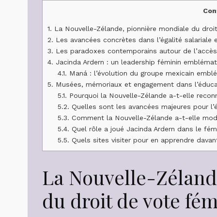
Con
1.
La Nouvelle-Zélande, pionnière mondiale du droit
2.
Les avancées concrètes dans l’égalité salariale 
3.
Les paradoxes contemporains autour de l’accès 
4.
Jacinda Ardern : un leadership féminin emblémat
4.1.
Maná : l’évolution du groupe mexicain emblé
5.
Musées, mémoriaux et engagement dans l’éducat
5.1.
Pourquoi la Nouvelle-Zélande a-t-elle recon
5.2.
Quelles sont les avancées majeures pour l’é
5.3.
Comment la Nouvelle-Zélande a-t-elle mode
5.4.
Quel rôle a joué Jacinda Ardern dans le fé
5.5.
Quels sites visiter pour en apprendre davant
La Nouvelle-Zéland
du droit de vote fé