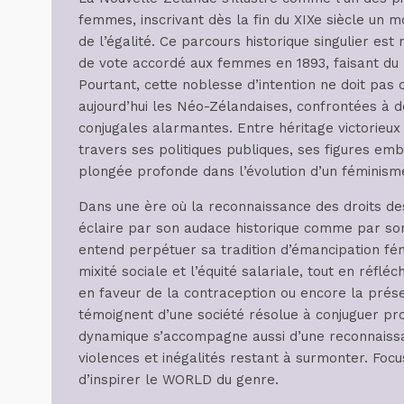
femmes, inscrivant dès la fin du XIXe siècle un 
de l’égalité. Ce parcours historique singulier es
de vote accordé aux femmes en 1893, faisant du p
Pourtant, cette noblesse d’intention ne doit pas 
aujourd’hui les Néo-Zélandaises, confrontées à d
conjugales alarmantes. Entre héritage victorieux
travers ses politiques publiques, ses figures e
plongée profonde dans l’évolution d’un féminisme
Dans une ère où la reconnaissance des droits de
éclaire par son audace historique comme par so
entend perpétuer sa tradition d’émancipation fém
mixité sociale et l’équité salariale, tout en réflé
en faveur de la contraception ou encore la prés
témoignent d’une société résolue à conjuguer prog
dynamique s’accompagne aussi d’une reconnaissanc
violences et inégalités restant à surmonter. Focu
d’inspirer le WORLD du genre.