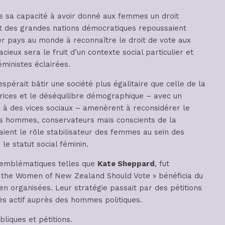
ns sa capacité à avoir donné aux femmes un droit
rt des grandes nations démocratiques repoussaient
ier pays au monde à reconnaître le droit de vote aux
ieux sera le fruit d’un contexte social particulier et
ministes éclairées.
spérait bâtir une société plus égalitaire que celle de la
trices et le déséquilibre démographique – avec un
 à des vices sociaux – amenèrent à reconsidérer le
es hommes, conservateurs mais conscients de la
ient le rôle stabilisateur des femmes au sein des
le statut social féminin.
s emblématiques telles que
Kate Sheppard
, fut
the Women of New Zealand Should Vote » bénéficia du
en organisées. Leur stratégie passait par des pétitions
rès actif auprès des hommes politiques.
liques et pétitions.