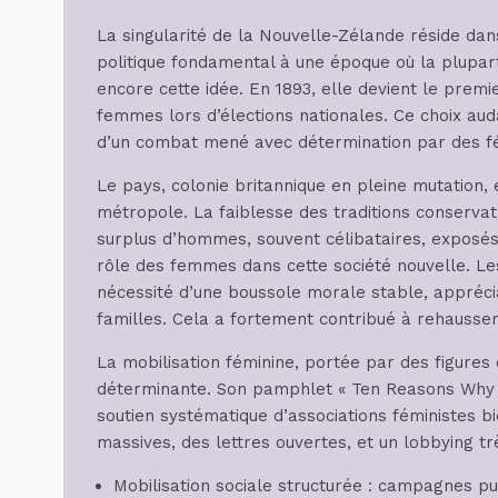
La singularité de la Nouvelle-Zélande réside da
politique fondamental à une époque où la plupa
encore cette idée. En 1893, elle devient le prem
femmes lors d’élections nationales. Ce choix audac
d’un combat mené avec détermination par des fé
Le pays, colonie britannique en pleine mutation, e
métropole. La faiblesse des traditions conserva
surplus d’hommes, souvent célibataires, exposés
rôle des femmes dans cette société nouvelle. L
nécessité d’une boussole morale stable, apprécia
familles. Cela a fortement contribué à rehausser 
La mobilisation féminine, portée par des figure
déterminante. Son pamphlet « Ten Reasons Why 
soutien systématique d’associations féministes bi
massives, des lettres ouvertes, et un lobbying t
Mobilisation sociale structurée : campagnes pub