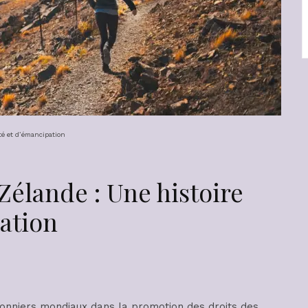
té et d’émancipation
élande : Une histoire
pation
ionniers mondiaux dans la promotion des droits des