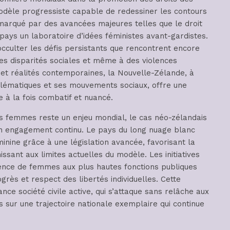
modèle progressiste capable de redessiner les contours
t marqué par des avancées majeures telles que le droit
ays un laboratoire d’idées féministes avant-gardistes.
occulter les défis persistants que rencontrent encore
es disparités sociales et même à des violences
 et réalités contemporaines, la Nouvelle-Zélande, à
mblématiques et ses mouvements sociaux, offre une
 à la fois combatif et nuancé.
s femmes reste un enjeu mondial, le cas néo-zélandais
n engagement continu. Le pays du long nuage blanc
inine grâce à une législation avancée, favorisant la
chissant aux limites actuelles du modèle. Les initiatives
ence de femmes aux plus hautes fonctions publiques
rès et respect des libertés individuelles. Cette
e société civile active, qui s’attaque sans relâche aux
s sur une trajectoire nationale exemplaire qui continue