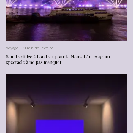
Voyage
·
11 min de lecture
Feu d’artifice à Londres pour le Nouvel An 2025 : un
spectacle à ne pas manquer