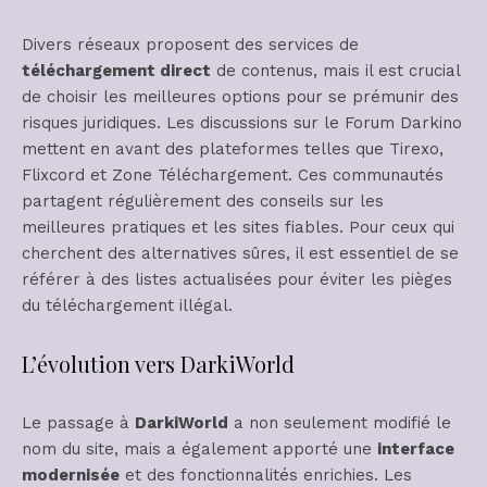
Divers réseaux proposent des services de
téléchargement direct
de contenus, mais il est crucial
de choisir les meilleures options pour se prémunir des
risques juridiques. Les discussions sur le Forum Darkino
mettent en avant des plateformes telles que Tirexo,
Flixcord et Zone Téléchargement. Ces communautés
partagent régulièrement des conseils sur les
meilleures pratiques et les sites fiables. Pour ceux qui
cherchent des alternatives sûres, il est essentiel de se
référer à des listes actualisées pour éviter les pièges
du téléchargement illégal.
L’évolution vers DarkiWorld
Le passage à
DarkiWorld
a non seulement modifié le
nom du site, mais a également apporté une
interface
modernisée
et des fonctionnalités enrichies. Les