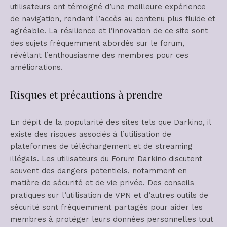
utilisateurs ont témoigné d’une meilleure expérience
de navigation, rendant l’accès au contenu plus fluide et
agréable. La résilience et l’innovation de ce site sont
des sujets fréquemment abordés sur le forum,
révélant l’enthousiasme des membres pour ces
améliorations.
Risques et précautions à prendre
En dépit de la popularité des sites tels que Darkino, il
existe des risques associés à l’utilisation de
plateformes de téléchargement et de streaming
illégals. Les utilisateurs du Forum Darkino discutent
souvent des dangers potentiels, notamment en
matière de sécurité et de vie privée. Des conseils
pratiques sur l’utilisation de VPN et d’autres outils de
sécurité sont fréquemment partagés pour aider les
membres à protéger leurs données personnelles tout