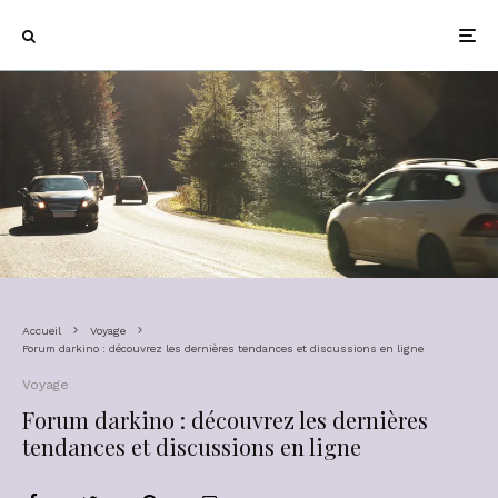
Accueil
Voyage
Forum darkino : découvrez les dernières tendances et discussions en ligne
Voyage
Forum darkino : découvrez les dernières
tendances et discussions en ligne