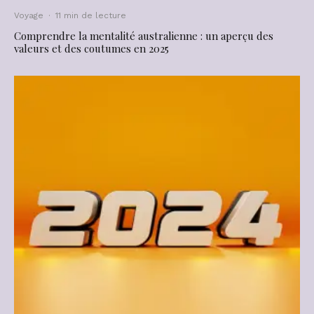
Voyage
·
11 min de lecture
Comprendre la mentalité australienne : un aperçu des
valeurs et des coutumes en 2025