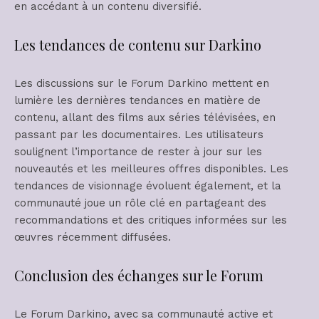
en accédant à un contenu diversifié.
Les tendances de contenu sur Darkino
Les discussions sur le Forum Darkino mettent en
lumière les dernières tendances en matière de
contenu, allant des films aux séries télévisées, en
passant par les documentaires. Les utilisateurs
soulignent l’importance de rester à jour sur les
nouveautés et les meilleures offres disponibles. Les
tendances de visionnage évoluent également, et la
communauté joue un rôle clé en partageant des
recommandations et des critiques informées sur les
œuvres récemment diffusées.
Conclusion des échanges sur le Forum
Le Forum Darkino, avec sa communauté active et