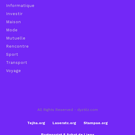
Informatique
Investir
Maison
Mode
Mutuelle
Rencontre
Sport
Transport
Voyage
All Rights Reserved - dyztilz.com
Tejha.org
Laseratc.org
Stampae.org
Partenariat & Achat de Liens