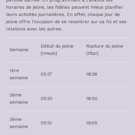
période sacrée. En programmant à l’avance les
horaires de jeûne, les fidèles peuvent mieux planifier
leurs activités journalières. En effet, chaque jour de
jeûne offre l’occasion de se recentrer sur sa foi et ses
relations avec les autres.
Début du jeûne
Rupture du jeûne
Semaine
(Imsak)
(Iftar)
1ère
05:37
18:38
semaine
2ème
05:20
18:50
semaine
3ème
05:10
19:05
semaine