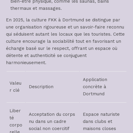
bien-être physique, comme les saunas, bains
thermaux et massages.
En 2025, la culture FKK à Dortmund se distingue par
une organisation rigoureuse et un savoir-faire reconnu
qui séduisent autant les locaux que les touristes. Cette
culture encourage la sociabilité tout en favorisant un
échange basé sur le respect, offrant un espace où
détente et authenticité se conjuguent
harmonieusement.
Application
Valeu
Description
concrète à
r clé
Dortmund
Liber
Acceptation du corps
Espace naturiste
té
nu dans un cadre
dans clubs et
corpo
social non coercitif
maisons closes
relle