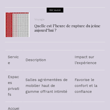
Voir aussi
Voyage
Quelle est l’heure de rupture du jeûne
aujourd’hui ?
Servic
Impact sur
Description
e
l’expérience
Espac
Salles agrémentées de
Favorise le
es
mobilier haut de
confort et la
privati
gamme offrant intimité
confiance
fs
Accuei