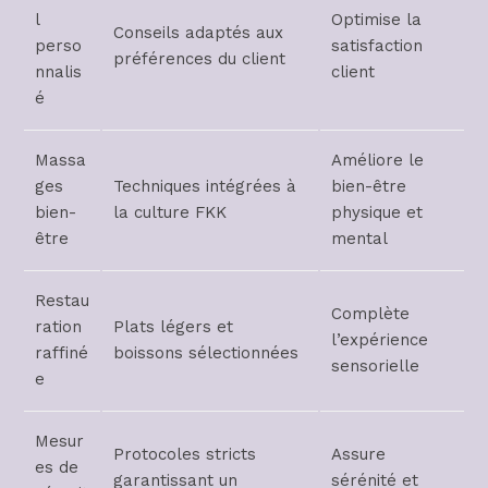
l
Optimise la
Conseils adaptés aux
perso
satisfaction
préférences du client
nnalis
client
é
Massa
Améliore le
ges
Techniques intégrées à
bien-être
bien-
la culture FKK
physique et
être
mental
Restau
Complète
ration
Plats légers et
l’expérience
raffiné
boissons sélectionnées
sensorielle
e
Mesur
Protocoles stricts
Assure
es de
garantissant un
sérénité et