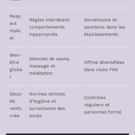
Resp
Règles interdisant
Surveillance et
ect
comportements
sanctions dans les
mutu
inappropriés
établissements
el
Bien-
Séances de sauna,
être
Offres diversifiées
massage et
globa
dans clubs FKK
méditation
l
Sécur
Normes strictes
Contrôles
ité
d’hygiène et
réguliers et
renfo
surveillance des
personnel formé
rcée
accès