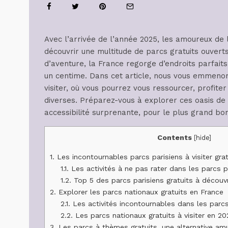
Avec l’arrivée de l’année 2025, les amoureux de l
découvrir une multitude de parcs gratuits ouverts
d’aventure, la France regorge d’endroits parfait
un centime. Dans cet article, nous vous emmenon
visiter, où vous pourrez vous ressourcer, profite
diverses. Préparez-vous à explorer ces oasis de
accessibilité surprenante, pour le plus grand bo
Contents
[
hide
]
1.
Les incontournables parcs parisiens à visiter gr
1.1.
Les activités à ne pas rater dans les parcs p
1.2.
Top 5 des parcs parisiens gratuits à découv
2.
Explorer les parcs nationaux gratuits en France
2.1.
Les activités incontournables dans les parc
2.2.
Les parcs nationaux gratuits à visiter en 20
3.
Les parcs à thèmes gratuits, une alternative am