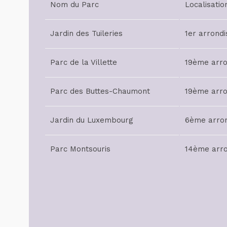
Nom du Parc
Localisatio
Jardin des Tuileries
1er arrond
Parc de la Villette
19ème arr
Parc des Buttes-Chaumont
19ème arr
Jardin du Luxembourg
6ème arro
Parc Montsouris
14ème arr