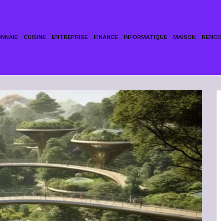
NNAIE
CUISINE
ENTREPRISE
FINANCE
INFORMATIQUE
MAISON
RENC