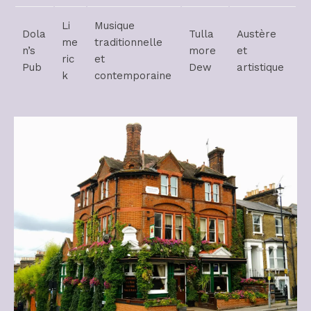
Li
Musique
Dola
Tulla
Austère
me
traditionnelle
n’s
more
et
ric
et
Pub
Dew
artistique
k
contemporaine