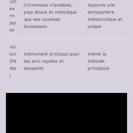
Uill
Cornemuse irlandaise,
Apporte une
ea
plus douce et mélodique
atmosphère
nn
que ses cousines
mélancolique et
pip
écossaises
unique
es
Vio
lon
Instrument principal pour
Anime la
(fid
les airs rapides et
mélodie
dle
dansants
principale
)