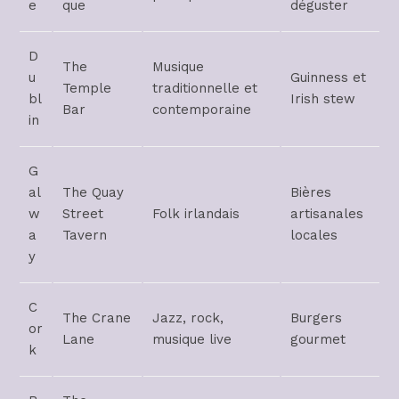
e
que
déguster
D
The
Musique
u
Guinness et
Temple
traditionnelle et
bl
Irish stew
Bar
contemporaine
in
G
al
The Quay
Bières
w
Street
Folk irlandais
artisanales
a
Tavern
locales
y
C
The Crane
Jazz, rock,
Burgers
or
Lane
musique live
gourmet
k