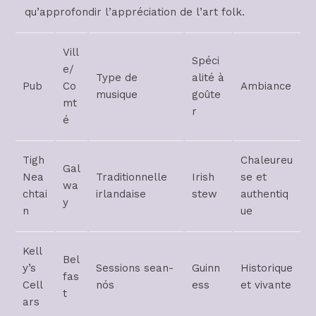
qu’approfondir l’appréciation de l’art folk.
Vill
Spéci
e/
Type de
alité à
Pub
Co
Ambiance
musique
goûte
mt
r
é
Tigh
Chaleureu
Gal
Nea
Traditionnelle
Irish
se et
wa
chtai
irlandaise
stew
authentiq
y
n
ue
Kell
Bel
y’s
Sessions sean-
Guinn
Historique
fas
Cell
nós
ess
et vivante
t
ars