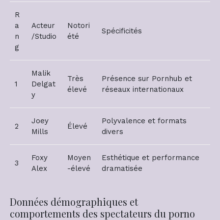
R
a
Acteur
Notori
Spécificités
n
/Studio
été
g
Malik
Très
Présence sur Pornhub et
1
Delgat
élevé
réseaux internationaux
y
Joey
Polyvalence et formats
2
Élevé
Mills
divers
Foxy
Moyen
Esthétique et performance
3
Alex
-élevé
dramatisée
Données démographiques et
comportements des spectateurs du porno