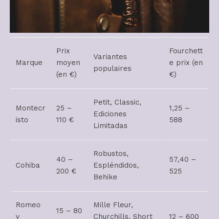
Prix
Fourchett
Variantes
Marque
moyen
e prix (en
populaires
(en €)
€)
Petit, Classic,
Montecr
25 –
1,25 –
Ediciones
isto
110 €
588
Limitadas
Robustos,
40 –
57,40 –
Cohiba
Espléndidos,
200 €
525
Behike
Romeo
Mille Fleur,
15 – 80
y
Churchills, Short
12 – 600