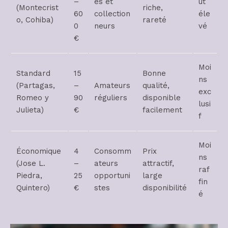
–
és et
ût
(Montecrist
riche,
60
collection
éle
o, Cohiba)
rareté
0
neurs
vé
€
Moi
Standard
15
Bonne
ns
(Partagas,
–
Amateurs
qualité,
exc
Romeo y
90
réguliers
disponible
lusi
Julieta)
€
facilement
f
Moi
Économique
4
Consomm
Prix
ns
(Jose L.
–
ateurs
attractif,
raf
Piedra,
25
opportuni
large
fin
Quintero)
€
stes
disponibilité
é