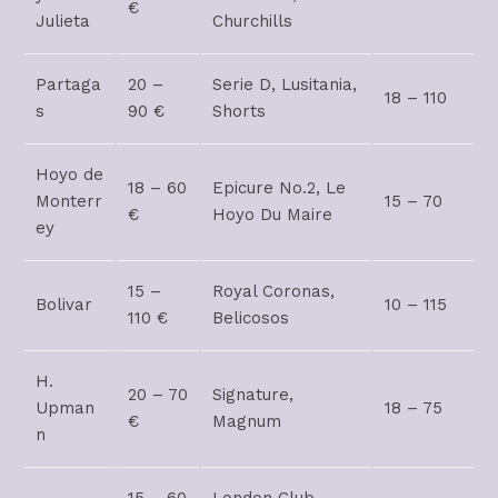
€
Julieta
Churchills
Partaga
20 –
Serie D, Lusitania,
18 – 110
s
90 €
Shorts
Hoyo de
18 – 60
Epicure No.2, Le
Monterr
15 – 70
€
Hoyo Du Maire
ey
15 –
Royal Coronas,
Bolivar
10 – 115
110 €
Belicosos
H.
20 – 70
Signature,
Upman
18 – 75
€
Magnum
n
15 – 60
London Club,