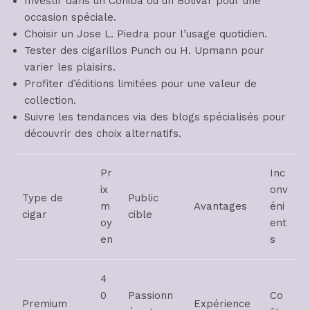
Investir dans un Cohiba ou un Bolivar pour une
occasion spéciale.
Choisir un Jose L. Piedra pour l’usage quotidien.
Tester des cigarillos Punch ou H. Upmann pour
varier les plaisirs.
Profiter d’éditions limitées pour une valeur de
collection.
Suivre les tendances via des blogs spécialisés pour
découvrir des choix alternatifs.
Pr
Inc
ix
onv
Type de
Public
m
Avantages
éni
cigar
cible
oy
ent
en
s
4
0
Passionn
Co
Premium
Expérience