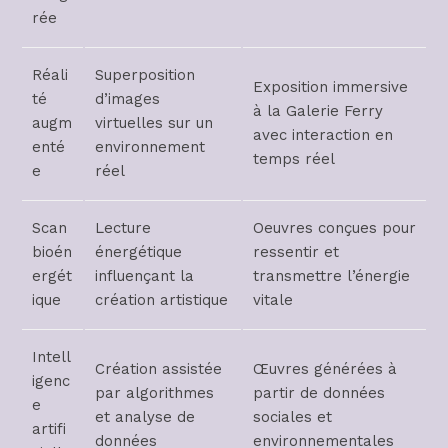
rée
Réali
Superposition
Exposition immersive
té
d’images
à la Galerie Ferry
augm
virtuelles sur un
avec interaction en
enté
environnement
temps réel
e
réel
Scan
Lecture
Oeuvres conçues pour
bioén
énergétique
ressentir et
ergét
influençant la
transmettre l’énergie
ique
création artistique
vitale
Intell
Création assistée
Œuvres générées à
igenc
par algorithmes
partir de données
e
et analyse de
sociales et
artifi
données
environnementales