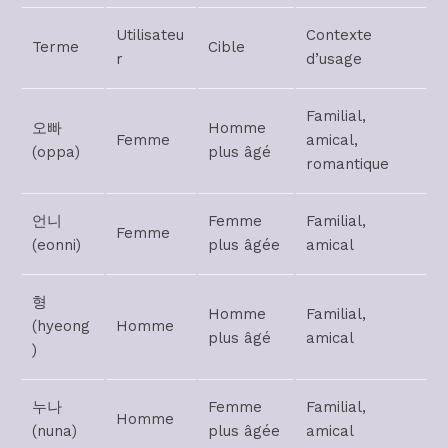
Utilisateu
Contexte
Terme
Cible
r
d’usage
Familial,
오빠
Homme
Femme
amical,
(oppa)
plus âgé
romantique
언니
Femme
Familial,
Femme
(eonni)
plus âgée
amical
형
Homme
Familial,
(hyeong
Homme
plus âgé
amical
)
누나
Femme
Familial,
Homme
(nuna)
plus âgée
amical