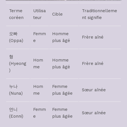
Terme
Utilisa
Traditionnelleme
Cible
coréen
teur
nt signifie
오빠
Femm
Homme
Frère aîné
(Oppa)
e
plus âgé
형
Hom
Homme
(Hyeong
Frère aîné
me
plus âgé
)
누나
Hom
Femme
Sœur aînée
(Nuna)
me
plus âgée
언니
Femm
Femme
Sœur aînée
(Eonni)
e
plus âgée