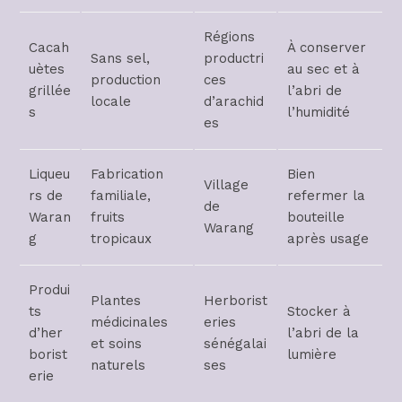
Régions
Cacah
À conserver
Sans sel,
productri
uètes
au sec et à
production
ces
grillée
l’abri de
locale
d’arachid
s
l’humidité
es
Liqueu
Fabrication
Bien
Village
rs de
familiale,
refermer la
de
Waran
fruits
bouteille
Warang
g
tropicaux
après usage
Produi
Plantes
Herborist
ts
Stocker à
médicinales
eries
d’her
l’abri de la
et soins
sénégalai
borist
lumière
naturels
ses
erie