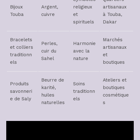
Bijoux
Argent,
religieux
artisanaux
Touba
cuivre
et
à Touba,
spirituels
Dakar
Bracelets
Marchés
Perles,
Harmonie
et colliers
artisanaux
cuir du
avec la
traditionn
et
Sahel
nature
els
boutiques
Beurre de
Ateliers et
Produits
Soins
karité,
boutiques
savonneri
traditionn
huiles
cosmétique
e de Saly
els
naturelles
s