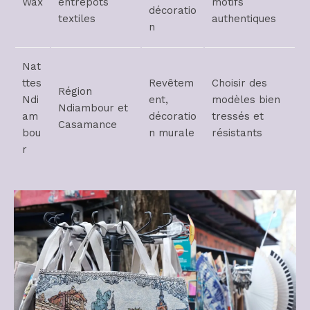
Wax
entrepôts
motifs
décoratio
textiles
authentiques
n
Nat
ttes
Revêtem
Choisir des
Région
Ndi
ent,
modèles bien
Ndiambour et
am
décoratio
tressés et
Casamance
bou
n murale
résistants
r