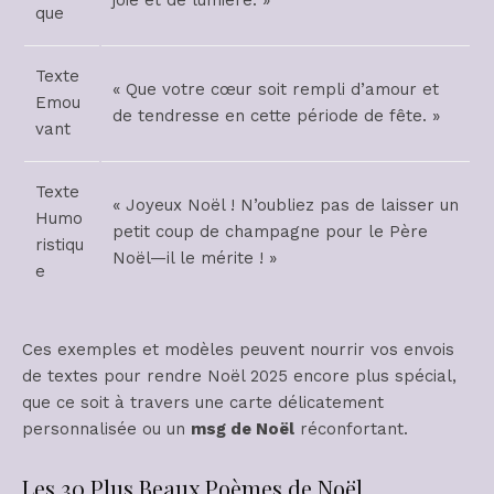
que
Texte
« Que votre cœur soit rempli d’amour et
Emou
de tendresse en cette période de fête. »
vant
Texte
« Joyeux Noël ! N’oubliez pas de laisser un
Humo
petit coup de champagne pour le Père
ristiqu
Noël—il le mérite ! »
e
Ces exemples et modèles peuvent nourrir vos envois
de textes pour rendre Noël 2025 encore plus spécial,
que ce soit à travers une carte délicatement
personnalisée ou un
msg de Noël
réconfortant.
Les 30 Plus Beaux Poèmes de Noël